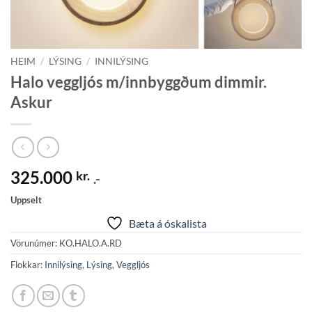
HEIM
/
LÝSING
/
INNILÝSING
Halo veggljós m/innbyggðum dimmir.
Askur
325.000
kr.
.-
Uppselt
Bæta á óskalista
Vörunúmer:
KO.HALO.A.RD
Flokkar:
Innilýsing
,
Lýsing
,
Veggljós