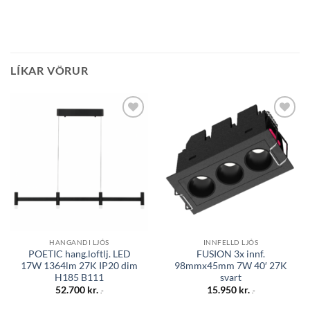
LÍKAR VÖRUR
Bæta á
Bæta á
óskalista
óskalista
HANGANDI LJÓS
INNFELLD LJÓS
POETIC hang.loftlj. LED
FUSION 3x innf.
17W 1364lm 27K IP20 dim
98mmx45mm 7W 40′ 27K
H185 B111
svart
52.700
kr.
15.950
kr.
.-
.-