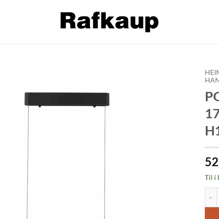
HEI
HAN
PO
Bæta á
óskalista
17
H
52
Til í
POET