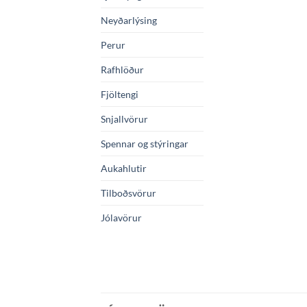
Neyðarlýsing
Perur
Rafhlöður
Fjöltengi
Snjallvörur
Spennar og stýringar
Aukahlutir
Tilboðsvörur
Jólavörur