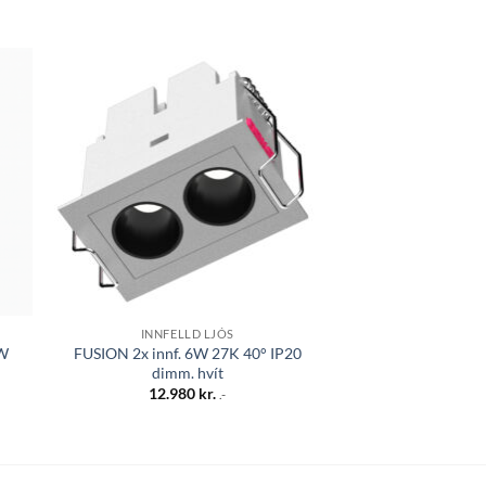
 á
Bæta á
sta
óskalista
UPPS
INNFELLD LJÓS
HANGAND
2W
FUSION 2x innf. 6W 27K 40° IP20
MOTIF hangandi lj
dimm. hvít
40W/2800LM 2
12.980
kr.
65.80
.-