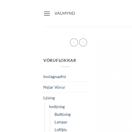
Skip
to
VALMYND
content
VÖRUFLOKKAR
Innlagnaefni
Nýjar Vörur
Lýsing
Innilýsing
Baðlýsing
Lampar
Loftljós