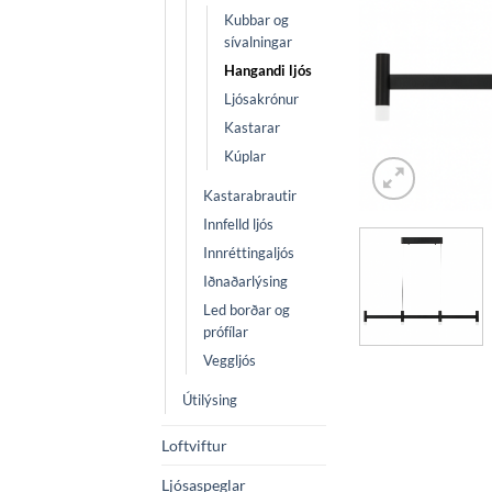
Kubbar og
sívalningar
Hangandi ljós
Ljósakrónur
Kastarar
Kúplar
Kastarabrautir
Innfelld ljós
Innréttingaljós
Iðnaðarlýsing
Led borðar og
prófílar
Veggljós
Útilýsing
Loftviftur
Ljósaspeglar