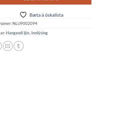
Bæta á óskalista
númer:
NLU9002094
kar:
Hangandi ljós
,
Innilýsing