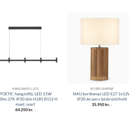
Bæta á
Bæta
óskalista
óskali
HANGANDI LJÓS
BORÐLAMPAR
POETIC hang.loftlj. LED 21W
NAU borðlampi LED E27 1x1
0lm 27K IP20 dim H185 B152 H
IP20 án peru ljósbrúnt/hvítt
manl. svart
35.950
kr.
.-
64.250
kr.
.-