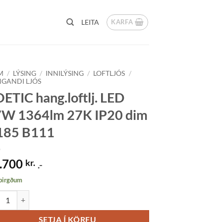
KARFA
LEITA
M
/
LÝSING
/
INNILÝSING
/
LOFTLJÓS
/
GANDI LJÓS
ETIC hang.loftlj. LED
W 1364lm 27K IP20 dim
185 B111
.700
kr.
.-
 birgðum
IC hang.loftlj. LED 17W 1364lm 27K IP20 dim H185 B111 quantity
SETJA Í KÖRFU