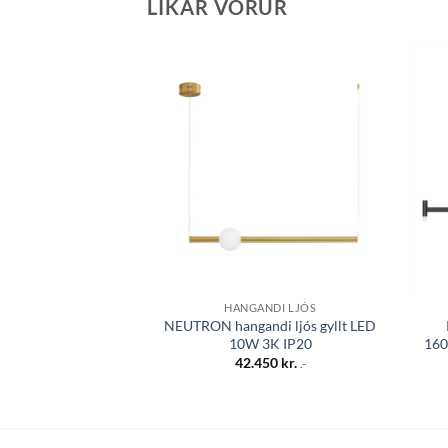
LÍKAR VÖRUR
Bæta á
óskalista
HANGANDI LJÓS
NEUTRON hangandi ljós gyllt LED
10W 3K IP20
160
42.450
kr.
.-