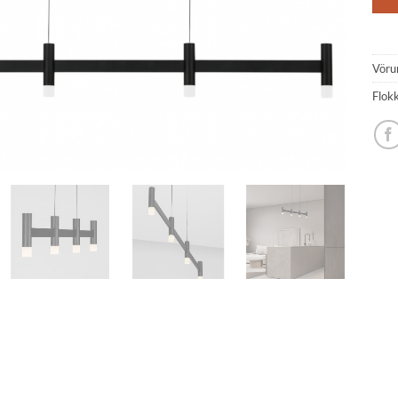
Vöru
Flok