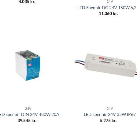
4.035
kr.
24V
.-
LED Spennir DC 24V 150W 6,
11.360
kr.
.-
Bæta á
Bæt
óskalista
óskal
24V
24V
ED spennir DIN 24V 480W 20A
LED spennir 24V 35W IP67
39.545
kr.
5.275
kr.
.-
.-