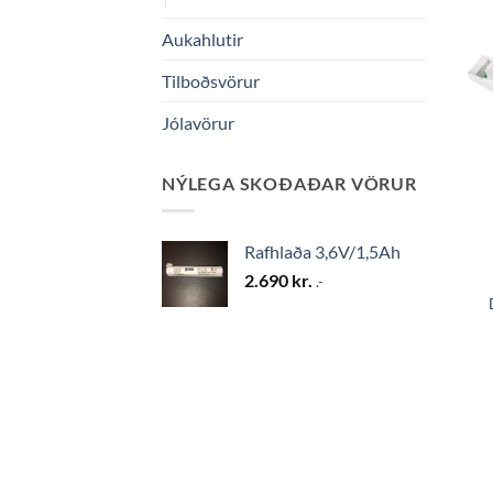
Aukahlutir
Tilboðsvörur
Jólavörur
NÝLEGA SKOÐAÐAR VÖRUR
Rafhlaða 3,6V/1,5Ah
2.690
kr.
.-