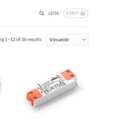
KARFA
LEITA
Sorted
g 1–12 of 36 results
by
popularity
a á
Bæta á
ista
óskalista