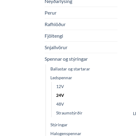
Neyðarlýsing
Perur
Rafhlöður
Fjöltengi
Snjallvörur
Spennar og stýringar
Ballastar og startarar
Ledspennar
12V
24V
48V
Straumstýrðir
L
Stýringar
Halogenspennar