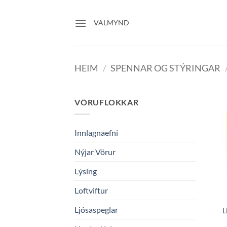
Skip
to
VALMYND
content
HEIM
/
SPENNAR OG STÝRINGAR
VÖRUFLOKKAR
Innlagnaefni
Nýjar Vörur
Lýsing
Loftviftur
Ljósaspeglar
L