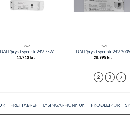
24V
24V
DALI/þrýsti spennir 24V 75W
DALI/þrýsti spennir 24V 20
11.710
kr.
28.995
kr.
.-
.-
1
2
3
UR
FRÉTTABRÉF
LÝSINGARHÖNNUN
FRÓÐLEIKUR
S