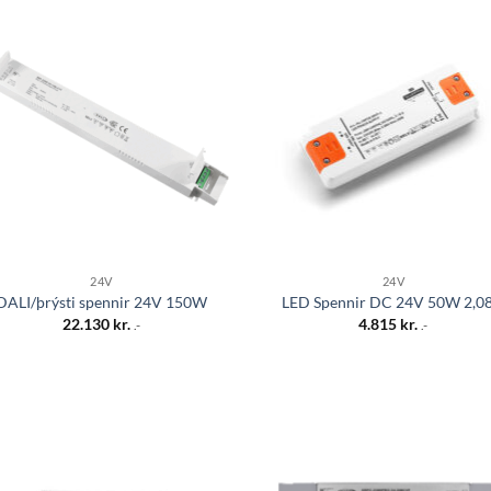
Bæta á
Bæt
óskalista
óskal
24V
24V
DALI/þrýsti spennir 24V 150W
LED Spennir DC 24V 50W 2,0
22.130
kr.
4.815
kr.
.-
.-
Bæta á
Bæt
óskalista
óskal