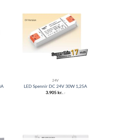
a á
Bæta á
ista
óskalista
24V
8A
LED Spennir DC 24V 30W 1,25A
3.905
kr.
.-
a á
Bæta á
ista
óskalista