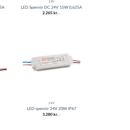
24V
25A
LED Spennir DC 24V 15W 0,625A
2.265
kr.
.-
a á
Bæta á
ista
óskalista
24V
LED spennir 24V 20W IP67
3.280
kr.
.-