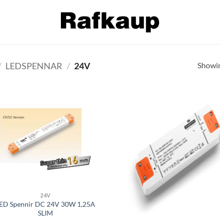
Showin
/
LEDSPENNAR
/
24V
Bæta á
Bæt
óskalista
óskal
24V
ED Spennir DC 24V 30W 1,25A
SLIM