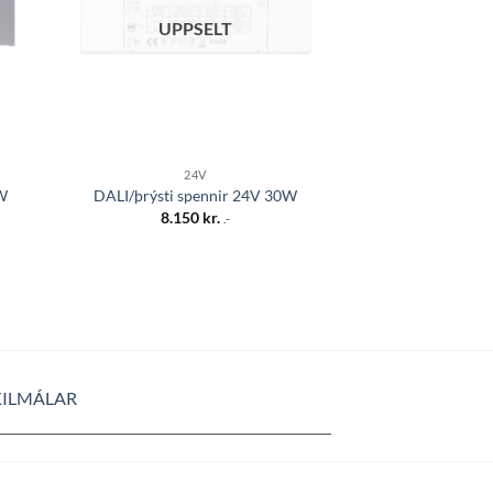
UPPSELT
24V
0W
DALI/þrýsti spennir 24V 30W
8.150
kr.
.-
KILMÁLAR