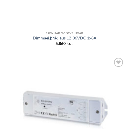
SPENNAR OG STÝRINGAR
Dimmaei.þráðlaus 12-36VDC 1x8A
5.860
kr.
.-
Bæta á
óskalista