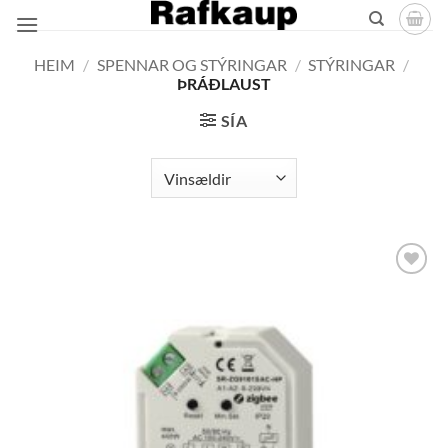
Skip
to
content
HEIM
/
SPENNAR OG STÝRINGAR
/
STÝRINGAR
/
ÞRÁÐLAUST
SÍA
Bæta á
óskalista