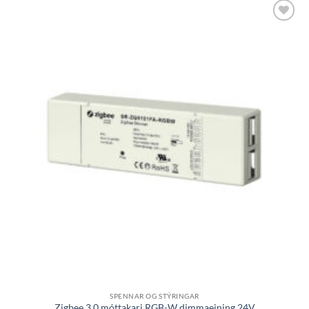
Bæta á
óskalista
SPENNAR OG STÝRINGAR
Zigbee 3.0 móttakari RGB-W dimmaeining 24V