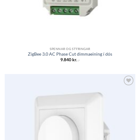
SPENNAR OG STÝRINGAR
ZigBee 3.0 AC Phase Cut dimmaeining í dós
9.840
kr.
.-
Bæta á
óskalista