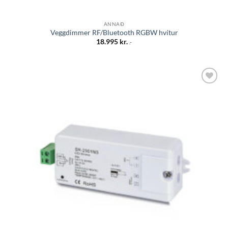
ANNAÐ
Veggdimmer RF/Bluetooth RGBW hvítur
18.995
kr.
.-
Bæta á
óskalista