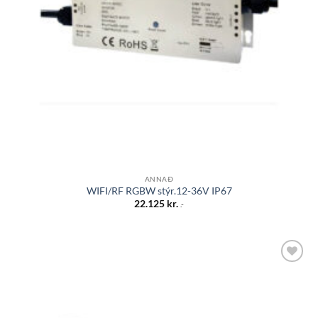
ANNAÐ
WIFI/RF RGBW stýr.12-36V IP67
22.125
kr.
.-
Bæta á
óskalista