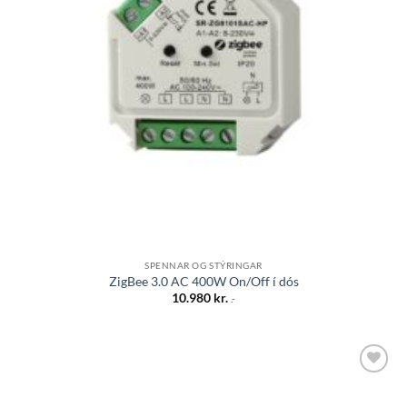
SPENNAR OG STÝRINGAR
ZigBee 3.0 AC 400W On/Off í dós
10.980
kr.
.-
Bæta á
óskalista