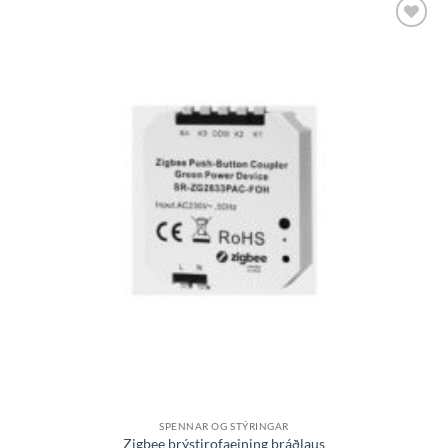
Bæta á
óskalista
SPENNAR OG STÝRINGAR
Zigbee þrýstirofaeining þráðlaus