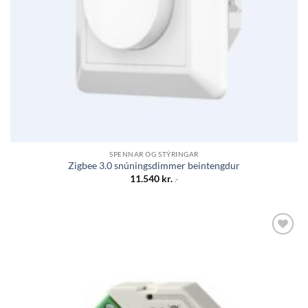
SPENNAR OG STÝRINGAR
Zigbee 3.0 snúningsdimmer beintengdur
11.540
kr.
.-
Bæta á
óskalista