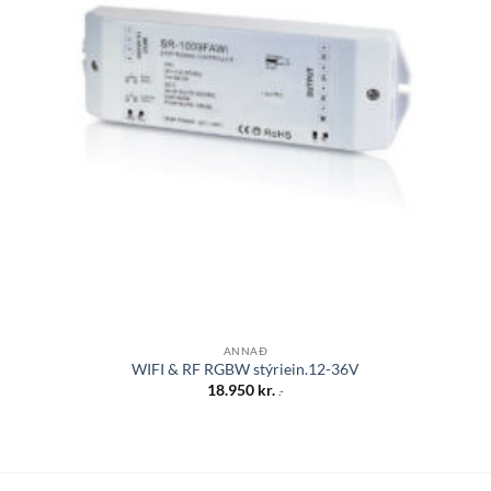
ANNAÐ
WIFI & RF RGBW stýriein.12-36V
18.950
kr.
.-