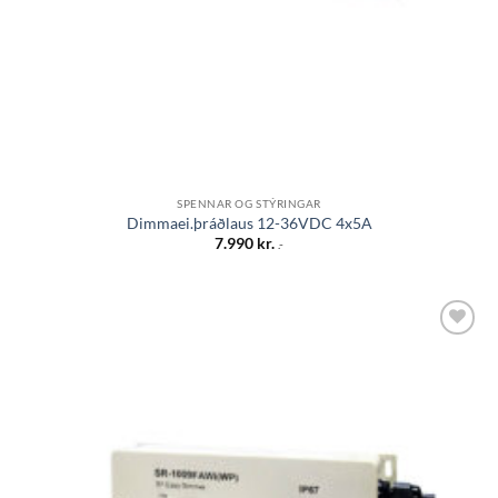
SPENNAR OG STÝRINGAR
Dimmaei.þráðlaus 12-36VDC 4x5A
7.990
kr.
.-
Bæta á
óskalista