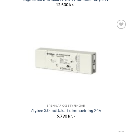
12.530
kr.
.-
Bæta á
óskalista
SPENNAR OG STÝRINGAR
Zigbee 3.0 móttakari dimmaeining 24V
9.790
kr.
.-