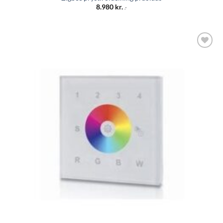
8.980
kr.
.-
Bæta á
óskalista