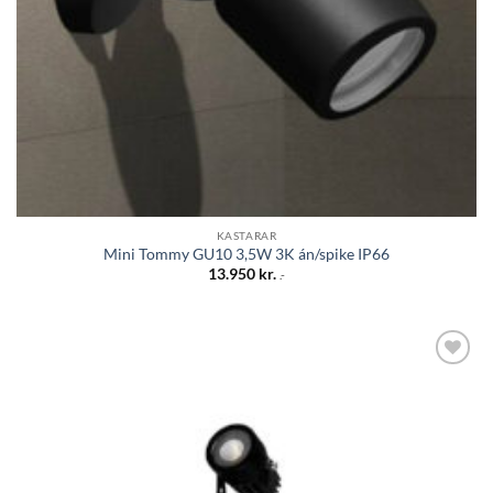
KASTARAR
Mini Tommy GU10 3,5W 3K án/spike IP66
13.950
kr.
.-
Bæta á
óskalista