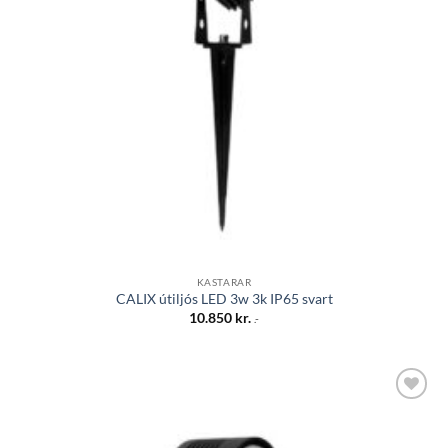
KASTARAR
CALIX útiljós LED 3w 3k IP65 svart
10.850
kr.
.-
Bæta á
óskalista