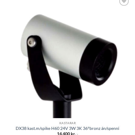
Bæta á
óskalista
KASTARAR
DX38 kast.m/spike H60 24V 3W 3K 36°bronz án/spenni
14.400
kr.
.-