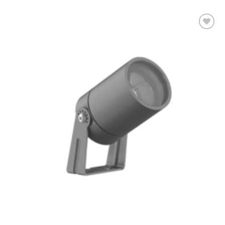
Bæta á
óskalista