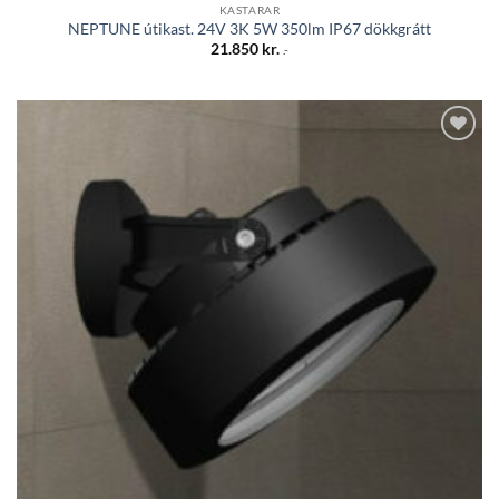
KASTARAR
NEPTUNE útikast. 24V 3K 5W 350lm IP67 dökkgrátt
21.850
kr.
.-
Bæta á
óskalista