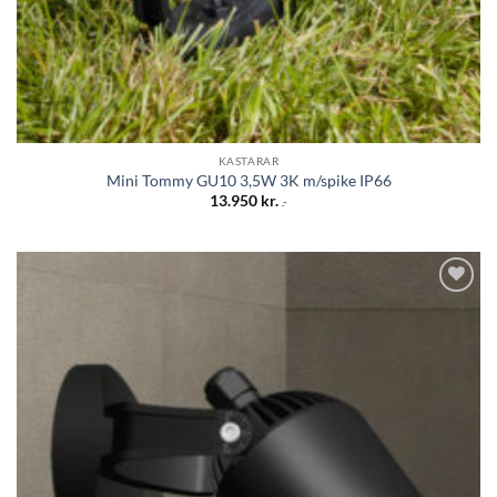
KASTARAR
Mini Tommy GU10 3,5W 3K m/spike IP66
13.950
kr.
.-
Bæta á
óskalista