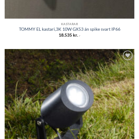
KASTARAR
TOMMY EL kastari,3K 10W GX53 án spike svart IP66
18.535
kr.
.-
Bæta á
óskalista