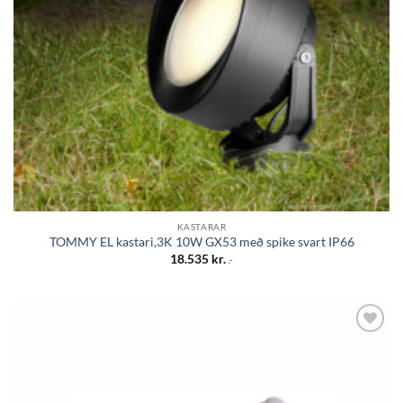
KASTARAR
TOMMY EL kastari,3K 10W GX53 með spike svart IP66
18.535
kr.
.-
Bæta á
óskalista