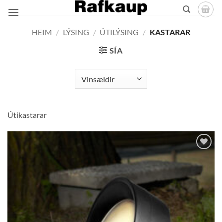
Skip
to
content
HEIM
/
LÝSING
/
ÚTILÝSING
/
KASTARAR
SÍA
Útikastarar
Bæta á
óskalista