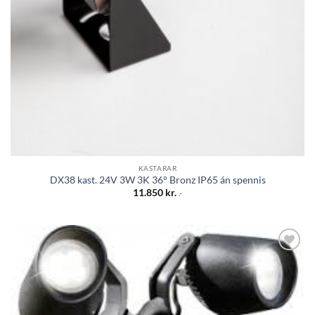
KASTARAR
DX38 kast. 24V 3W 3K 36° Bronz IP65 án spennis
11.850
kr.
.-
Bæta á
óskalista