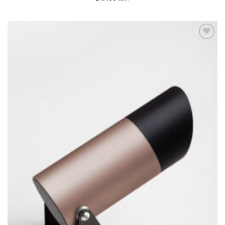
Bæta á
óskalista