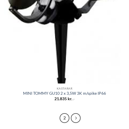
KASTARAR
MINI TOMMY GU10 2 x 3,5W 3K m/spike IP66
21.835
kr.
.-
1
2