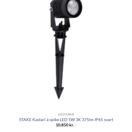
Bæta á
óskalista
KASTARAR
STAKE Kastari á spike LED 5W 3K 375lm IP65 svart
10.850
kr.
.-