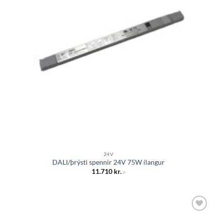
24V
DALI/þrýsti spennir 24V 75W ílangur
11.710
kr.
.-