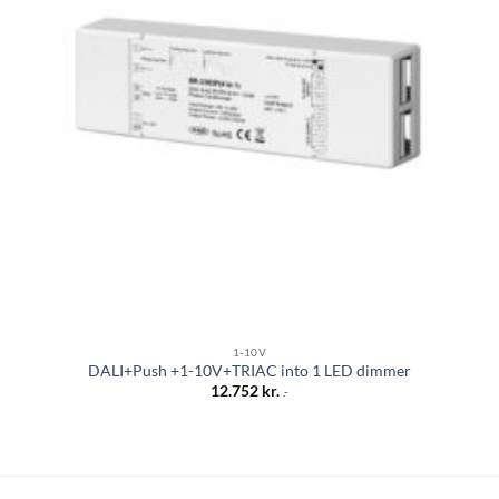
1-10V
DALI+Push +1-10V+TRIAC into 1 LED dimmer
12.752
kr.
.-