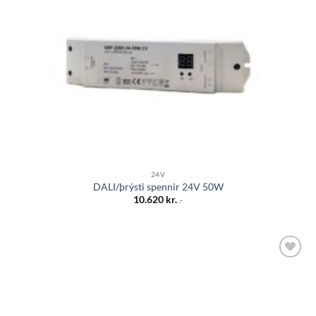
Bæta á
óskalista
24V
DALI/þrýsti spennir 24V 50W
10.620
kr.
.-
Bæta á
óskalista