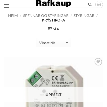
Skip
to
content
HEIM
/
SPENNAR OG STÝRINGAR
/
STÝRINGAR
/
ÞRÝSTIROFA
SÍA
Bæta á
óskalista
UPPSELT