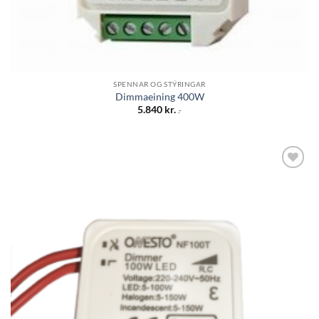
SPENNAR OG STÝRINGAR
Dimmaeining 400W
5.840
kr.
.-
Bæta á
óskalista