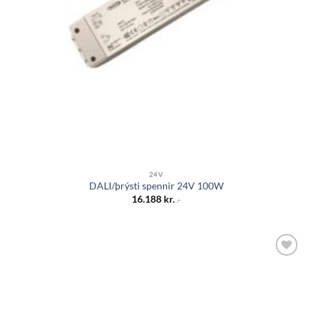
24V
DALI/þrýsti spennir 24V 100W
16.188
kr.
.-
Bæta á
óskalista