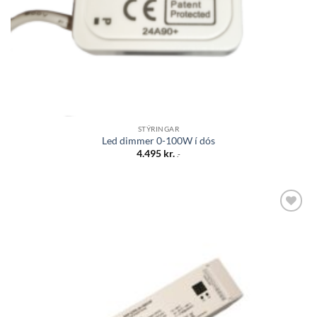
STÝRINGAR
Led dimmer 0-100W í dós
4.495
kr.
.-
Bæta á
óskalista