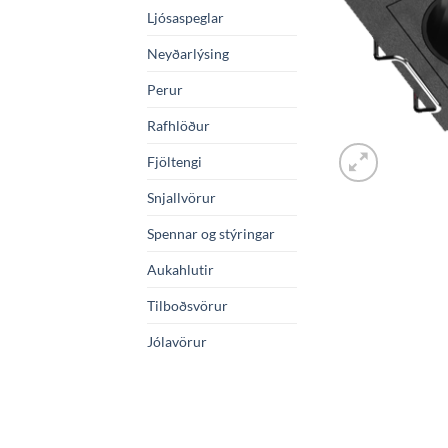
Ljósaspeglar
Neyðarlýsing
Perur
Rafhlöður
Fjöltengi
Snjallvörur
Spennar og stýringar
Aukahlutir
Tilboðsvörur
Jólavörur