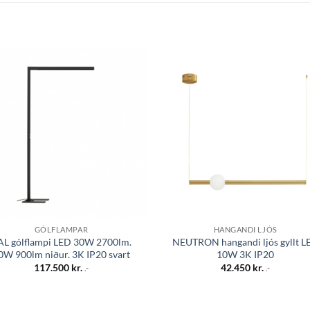
Bæta á
Bæta
óskalista
óskali
GÓLFLAMPAR
HANGANDI LJÓS
AL gólflampi LED 30W 2700lm.
NEUTRON hangandi ljós gyllt L
0W 900lm niður. 3K IP20 svart
10W 3K IP20
117.500
kr.
42.450
kr.
.-
.-