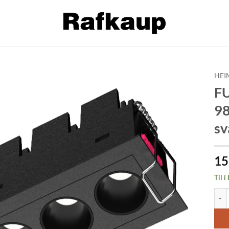
HEI
FU
Bæta á
9
óskalista
sv
15
Til í
FUSI