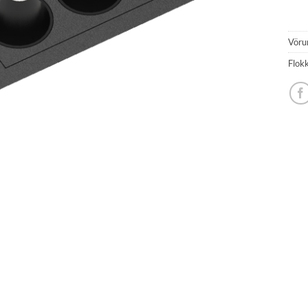
Vöru
Flok