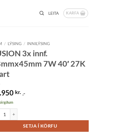
KARFA
LEITA
M
/
LÝSING
/
INNILÝSING
SION 3x innf.
8mmx45mm 7W 40′ 27K
art
.950
kr.
.-
 birgðum
ON 3x innf. 98mmx45mm 7W 40' 27K svart quantity
SETJA Í KÖRFU