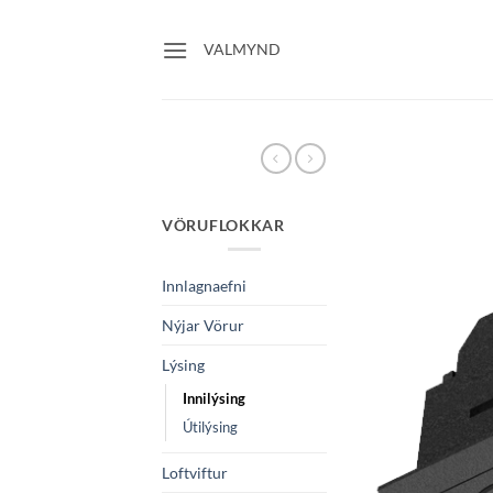
Skip
to
VALMYND
content
VÖRUFLOKKAR
Innlagnaefni
Nýjar Vörur
Lýsing
Innilýsing
Útilýsing
Loftviftur