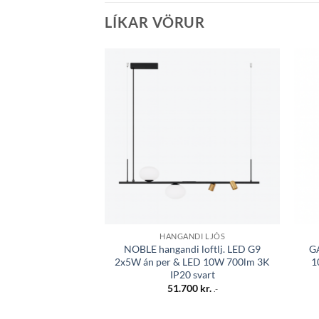
LÍKAR VÖRUR
Bæta á
óskalista
HANGANDI LJÓS
NOBLE hangandi loftlj. LED G9
G
2x5W án per & LED 10W 700lm 3K
1
IP20 svart
51.700
kr.
.-