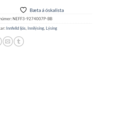
Bæta á óskalista
númer:
NEFF3-9274007P-BB
kar:
Innfelld ljós
,
Innilýsing
,
Lýsing