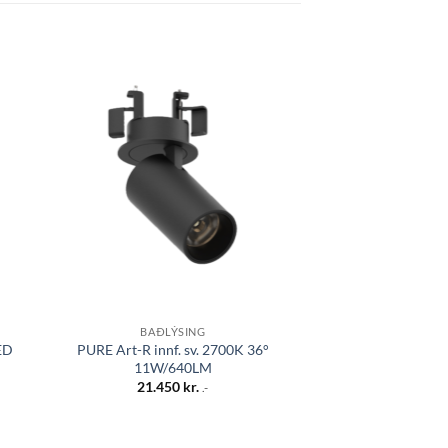
 á
Bæta á
sta
óskalista
BAÐLÝSING
BAÐLÝ
ED
PURE Art-R innf. sv. 2700K 36°
PURE Art-R
11W/640LM
21.45
21.450
kr.
.-