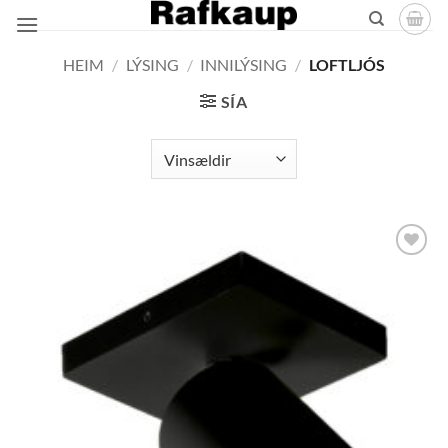
Skip
to
content
HEIM
/
LÝSING
/
INNILÝSING
/
LOFTLJÓS
SÍA
Bæta á
óskalista