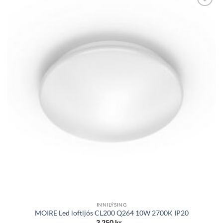
Bæta á
óskalista
INNILÝSING
MOIRE Led loftljós CL200 Q264 10W 2700K IP20
3.250
kr.
.-