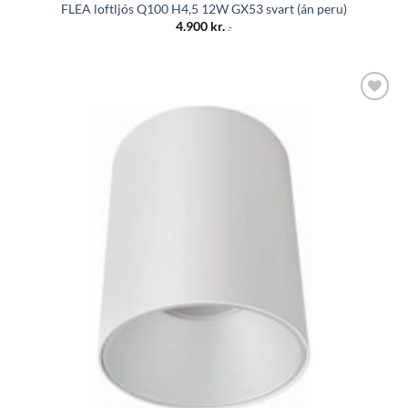
FLEA loftljós Q100 H4,5 12W GX53 svart (án peru)
4.900
kr.
.-
Bæta á
óskalista