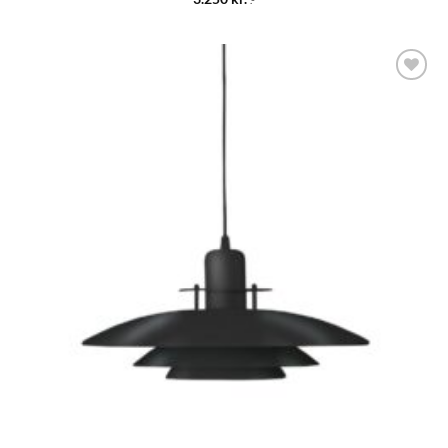
Bæta á
óskalista