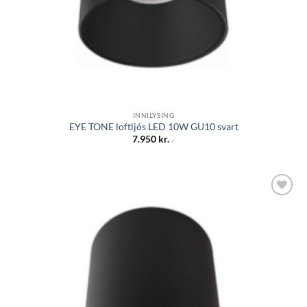
INNILÝSING
EYE TONE loftljós LED 10W GU10 svart
7.950
kr.
.-
Bæta á
óskalista