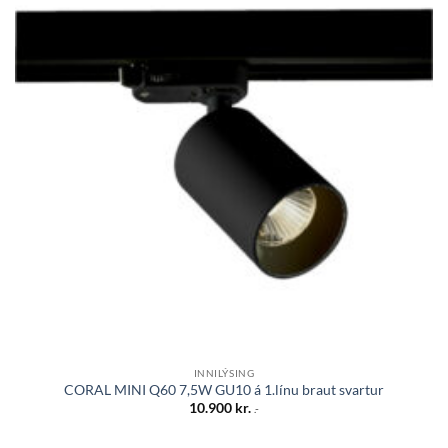
óskalista
INNILÝSING
CORAL MINI Q60 7,5W GU10 á 1.línu braut svartur
10.900
kr.
.-