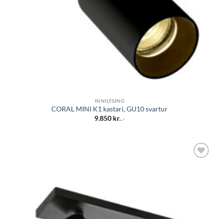
INNILÝSING
CORAL MINI K1 kastari, GU10 svartur
9.850
kr.
.-
Bæta á
óskalista