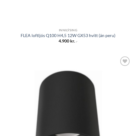
INNILÝSING
FLEA loftljós Q100 H4,5 12W GX53 hvítt (án peru)
4.900
kr.
.-
Bæta á
óskalista