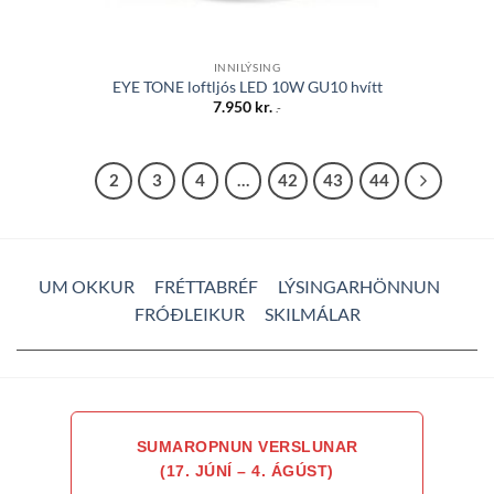
INNILÝSING
EYE TONE loftljós LED 10W GU10 hvítt
7.950
kr.
.-
1
2
3
4
…
42
43
44
UM OKKUR
FRÉTTABRÉF
LÝSINGARHÖNNUN
FRÓÐLEIKUR
SKILMÁLAR
SUMAROPNUN VERSLUNAR
(17. JÚNÍ – 4. ÁGÚST)