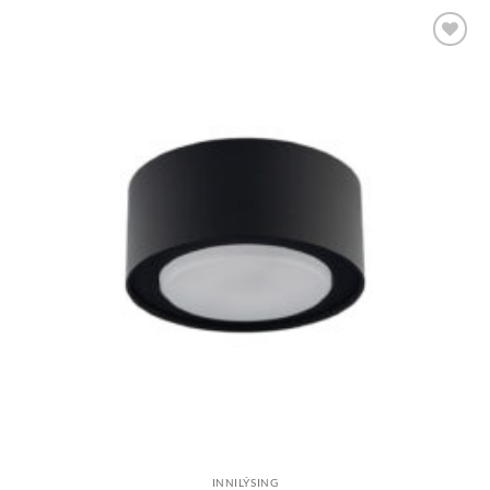
Bæta á
óskalista
INNILÝSING