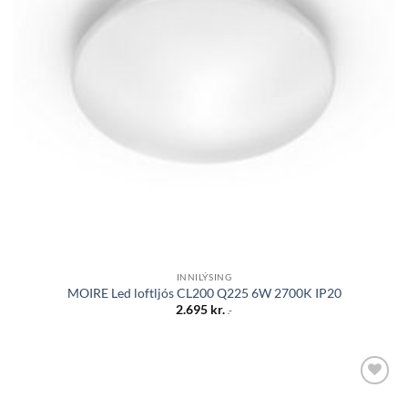
INNILÝSING
MOIRE Led loftljós CL200 Q225 6W 2700K IP20
2.695
kr.
.-
Bæta á