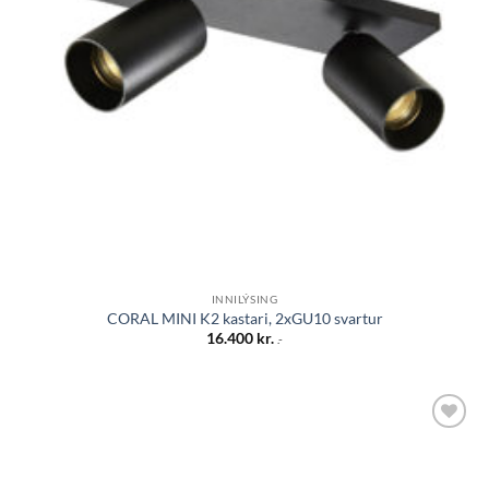
INNILÝSING
CORAL MINI K2 kastari, 2xGU10 svartur
16.400
kr.
.-
Bæta á
óskalista