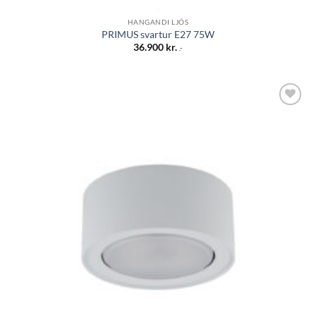
HANGANDI LJÓS
PRIMUS svartur E27 75W
36.900
kr.
.-
Bæta á
óskalista