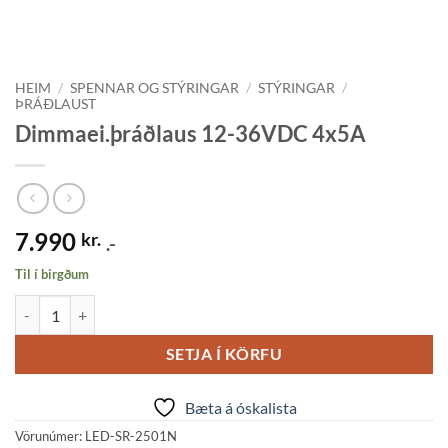
HEIM
/
SPENNAR OG STÝRINGAR
/
STÝRINGAR
/
ÞRÁÐLAUST
Dimmaei.þráðlaus 12-36VDC 4x5A
7.990
kr.
.-
Til í birgðum
Dimmaei.þráðlaus 12-36VDC 4x5A quantity
SETJA Í KÖRFU
Bæta á óskalista
Vörunúmer:
LED-SR-2501N