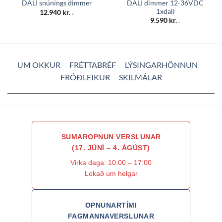
DALI dimmer 12-36VDC
DALI snúnings dimmer
1xdali
12.940
kr.
.-
9.590
kr.
.-
UM OKKUR
FRÉTTABRÉF
LÝSINGARHÖNNUN
FRÓÐLEIKUR
SKILMÁLAR
SUMAROPNUN VERSLUNAR
(17. JÚNÍ – 4. ÁGÚST)
Virka daga: 10:00 – 17:00
Lokað um helgar
OPNUNARTÍMI
FAGMANNAVERSLUNAR