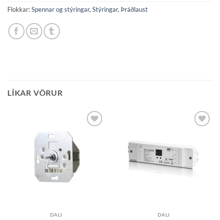
Flokkar:
Spennar og stýringar
,
Stýringar
,
Þráðlaust
LÍKAR VÖRUR
Bæta á
Bæta á
óskalista
óskalista
DALI
DALI