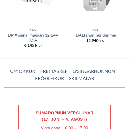
UPPSELT
DMX
DALI
DMX signal magnari 12-24V
DALI snúnings dimmer
0,5A
12.940
kr.
.-
6.145
kr.
.-
UM OKKUR
FRÉTTABRÉF
LÝSINGARHÖNNUN
FRÓÐLEIKUR
SKILMÁLAR
SUMAROPNUN VERSLUNAR
(17. JÚNÍ – 4. ÁGÚST)
Virka daga: 10:00 – 17:00