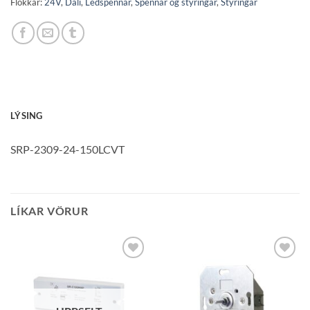
Flokkar:
24V
,
Dali
,
Ledspennar
,
Spennar og stýringar
,
Stýringar
LÝSING
SRP-2309-24-150LCVT
LÍKAR VÖRUR
Bæta á
Bæta á
óskalista
óskalista