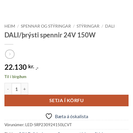
HEIM
/
SPENNAR OG STÝRINGAR
/
STÝRINGAR
/
DALI
DALI/þrýsti spennir 24V 150W
22.130
kr.
.-
Til í birgðum
DALI/þrýsti spennir 24V 150W quantity
SETJA Í KÖRFU
Bæta á óskalista
Vörunúmer:
LED-SRP230924150LCVT