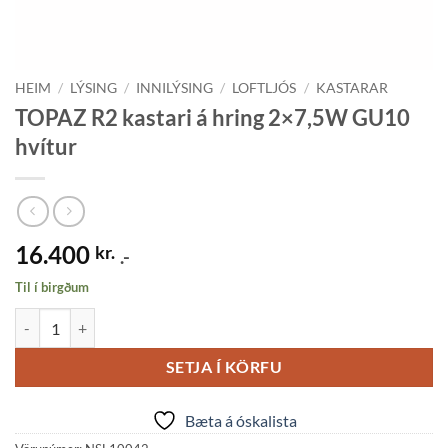
HEIM
/
LÝSING
/
INNILÝSING
/
LOFTLJÓS
/
KASTARAR
TOPAZ R2 kastari á hring 2×7,5W GU10
hvítur
16.400
kr.
.-
Til í birgðum
TOPAZ R2 kastari á hring 2x7,5W GU10 hvítur quantity
SETJA Í KÖRFU
Bæta á óskalista