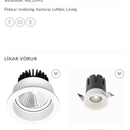
Vörunúmer:
NSL10042
Flokkar:
Innilýsing
,
Kastarar
,
Loftljós
,
Lýsing
LÍKAR VÖRUR
Bæta á
Bæta á
óskalista
óskalista