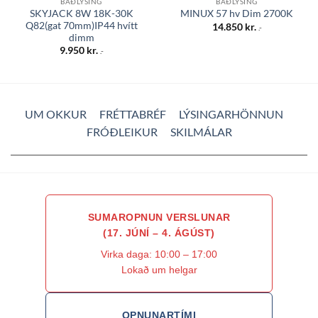
BAÐLÝSING
BAÐLÝSING
SKYJACK 8W 18K-30K
MINUX 57 hv Dim 2700K
Q82(gat 70mm)IP44 hvítt
14.850
kr.
.-
dimm
9.950
kr.
.-
UM OKKUR
FRÉTTABRÉF
LÝSINGARHÖNNUN
FRÓÐLEIKUR
SKILMÁLAR
SUMAROPNUN VERSLUNAR
(17. JÚNÍ – 4. ÁGÚST)
Virka daga: 10:00 – 17:00
Lokað um helgar
OPNUNARTÍMI