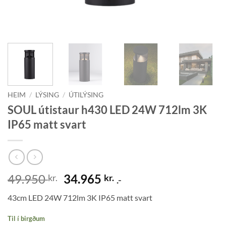
HEIM
/
LÝSING
/
ÚTILÝSING
SOUL útistaur h430 LED 24W 712lm 3K
IP65 matt svart
Original
Current
49.950
34.965
kr.
kr.
.-
price
price
43cm LED 24W 712lm 3K IP65 matt svart
was:
is:
49.950 kr..
34.965 kr..
Til í birgðum