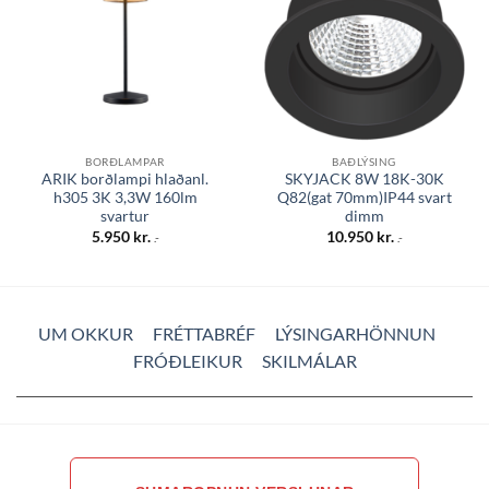
BORÐLAMPAR
BAÐLÝSING
ARIK borðlampi hlaðanl.
SKYJACK 8W 18K-30K
h305 3K 3,3W 160lm
Q82(gat 70mm)IP44 svart
svartur
dimm
5.950
kr.
10.950
kr.
.-
.-
UM OKKUR
FRÉTTABRÉF
LÝSINGARHÖNNUN
FRÓÐLEIKUR
SKILMÁLAR