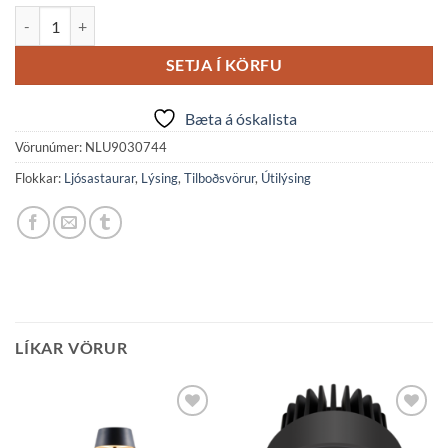
SOUL útistaur h430 LED 24W 712lm 3K IP65 matt svart quantity
SETJA Í KÖRFU
Bæta á óskalista
Vörunúmer:
NLU9030744
Flokkar:
Ljósastaurar
,
Lýsing
,
Tilboðsvörur
,
Útilýsing
LÍKAR VÖRUR
Bæta á
Bæta á
óskalista
óskalista