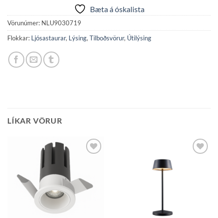
Bæta á óskalista
Vörunúmer:
NLU9030719
Flokkar:
Ljósastaurar
,
Lýsing
,
Tilboðsvörur
,
Útilýsing
LÍKAR VÖRUR
Bæta á
Bæta á
óskalista
óskalista