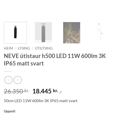
HEIM
/
LÝSING
/
ÚTILÝSING
NEVE útistaur h500 LED 11W 600lm 3K
IP65 matt svart
Original
Current
26.350
18.445
kr.
kr.
.-
price
price
50cm LED 11W 600lm 3K IP65 matt svart
was:
is:
26.350 kr..
18.445 kr..
Uppselt