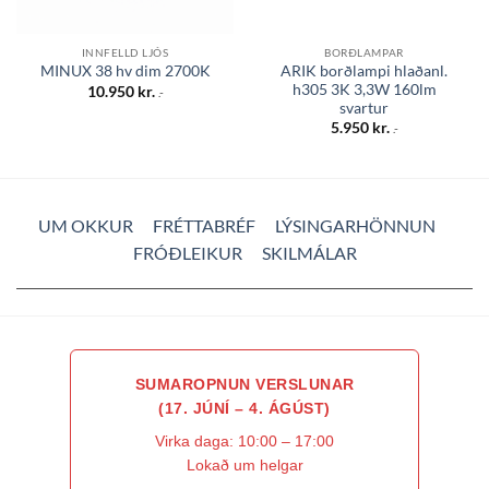
INNFELLD LJÓS
BORÐLAMPAR
ARIK borðlampi hlaðanl.
MINUX 38 hv dim 2700K
h305 3K 3,3W 160lm
10.950
kr.
.-
svartur
5.950
kr.
.-
UM OKKUR
FRÉTTABRÉF
LÝSINGARHÖNNUN
FRÓÐLEIKUR
SKILMÁLAR
SUMAROPNUN VERSLUNAR
(17. JÚNÍ – 4. ÁGÚST)
Virka daga: 10:00 – 17:00
Lokað um helgar