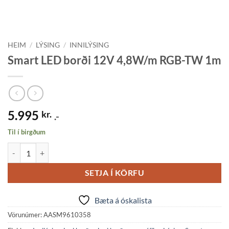
HEIM
/
LÝSING
/
INNILÝSING
Smart LED borði 12V 4,8W/m RGB-TW 1m
5.995
kr.
.-
Til í birgðum
Smart LED borði 12V 4,8W/m RGB-TW 1m quantity
SETJA Í KÖRFU
Bæta á óskalista
Vörunúmer:
AASM9610358