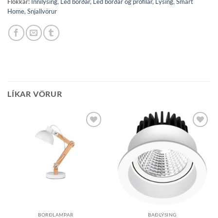
Flokkar:
Innilýsing
,
Led borðar
,
Led borðar og prófílar
,
Lýsing
,
Smart
Home
,
Snjallvörur
LÍKAR VÖRUR
Bæta á
Bæta á
óskalista
óskalista
BORÐLAMPAR
BAÐLÝSING