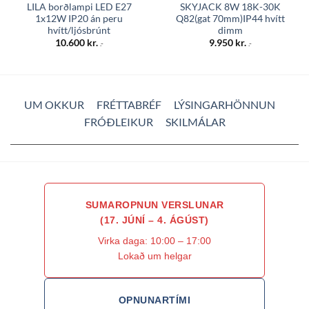
LILA borðlampi LED E27
SKYJACK 8W 18K-30K
1x12W IP20 án peru
Q82(gat 70mm)IP44 hvítt
hvítt/ljósbrúnt
dimm
10.600
kr.
9.950
kr.
.-
.-
UM OKKUR
FRÉTTABRÉF
LÝSINGARHÖNNUN
FRÓÐLEIKUR
SKILMÁLAR
SUMAROPNUN VERSLUNAR
(17. JÚNÍ – 4. ÁGÚST)
Virka daga: 10:00 – 17:00
Lokað um helgar
OPNUNARTÍMI