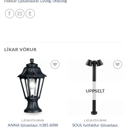
Flokkar:
Ljósastaurar
,
Lýsing
,
Útilýsing
LÍKAR VÖRUR
Bæta á
Bæta á
óskalista
óskalista
UPPSELT
LJÓSASTAURAR
LJÓSASTAURAR
ANNA ljósastaur, h385 60W
SOUL tvöfaldur ljósastaur,