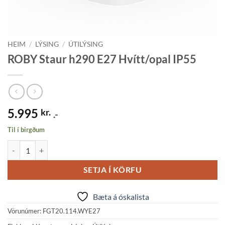
HEIM
/
LÝSING
/
ÚTILÝSING
ROBY Staur h290 E27 Hvítt/opal IP55
5.995
kr.
.-
Til í birgðum
ROBY Staur h290 E27 Hvítt/opal IP55 quantity
SETJA Í KÖRFU
Bæta á óskalista
Vörunúmer:
FGT20.114.WYE27