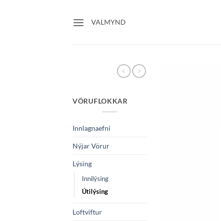
Skip
to
VALMYND
content
VÖRUFLOKKAR
Innlagnaefni
Nýjar Vörur
Lýsing
Innilýsing
Útilýsing
Loftviftur