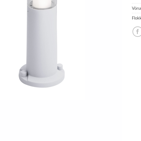
Vöru
Flok