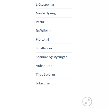
Ljósaspeglar
Neyðarlýsing
Perur
Rafhlöður
Fjöltengi
Snjallvörur
Spennar og stýringar
Aukahlutir
Tilboðsvörur
Jólavörur