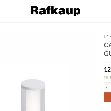
HEI
CA
Bæta á
GU
óskalista
12
Til í
CARL