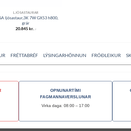
LJÓSASTAURAR
SA ljósastaur,3K 7W GX53 h800,
grár
20.845
kr.
.-
UR
FRÉTTABRÉF
LÝSINGARHÖNNUN
FRÓÐLEIKUR
S
R
OPNUNARTÍMI
FAGMANNAVERSLUNAR
Virka daga: 08:00 – 17:00