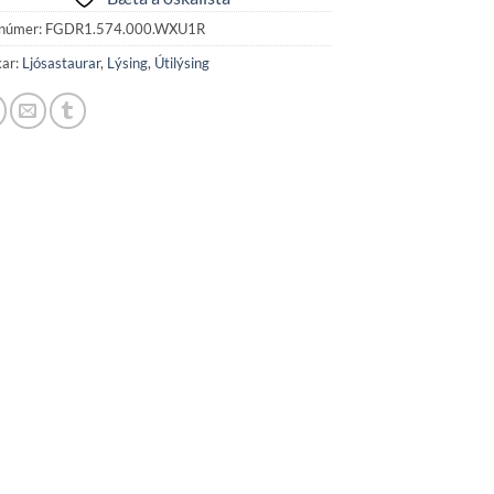
númer:
FGDR1.574.000.WXU1R
kar:
Ljósastaurar
,
Lýsing
,
Útilýsing