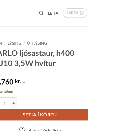
KARFA
LEITA
M
/
LÝSING
/
ÚTILÝSING
RLO ljósastaur, h400
10 3,5W hvítur
.760
kr.
.-
 birgðum
O ljósastaur, h400 GU10 3,5W hvítur quantity
SETJA Í KÖRFU
Bæta á óskalista