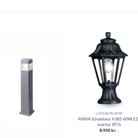
Bæta á
Bæta
óskalista
óskali
LJÓSASTAURAR
ANNA ljósastaur, h385 60W E
svartur IP55
8.950
kr.
.-