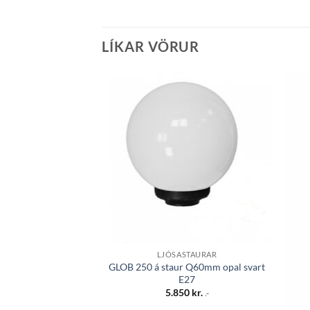
LÍKAR VÖRUR
Bæta á
óskalista
LJÓSASTAURAR
GLOB 250 á staur Q60mm opal svart
E27
5.850
kr.
.-