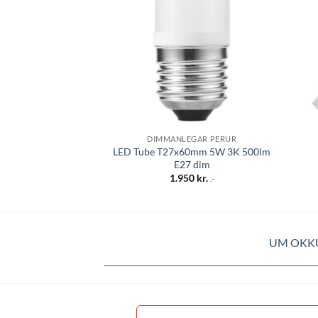
óskalista
DIMMANLEGAR PERUR
LED Tube T27x60mm 5W 3K 500lm
E27 dim
1.950
kr.
.-
UM OKK