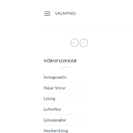
Skip
to
VALMYND
content
VÖRUFLOKKAR
Innlagnaefni
Nýjar Vörur
Lýsing
Loftviftur
Ljósaspeglar
Neyðarlýsing