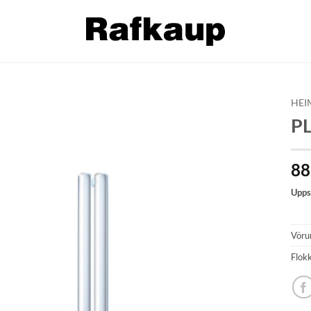
HEI
PL
Bæta á
óskalista
8
Upps
Vöru
Flok