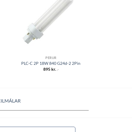
sta
óskalista
PERUR
PER
PLC-C 2P 18W 840 G24d-2 2Pin
PL-S 11W 84
895
kr.
695
k
.-
KILMÁLAR