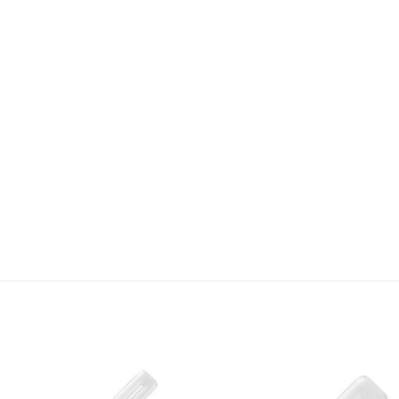
Bæta á
Bæta