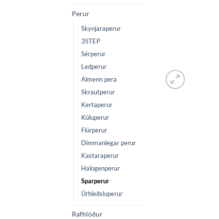
Perur
Skynjaraperur
3STEP
Sérperur
Ledperur
Almenn pera
Skrautperur
Kertaperur
Kúluperur
Flúrperur
Dimmanlegar perur
Kastaraperur
Halogenperur
Sparperur
Úrhleðsluperur
Rafhlöður