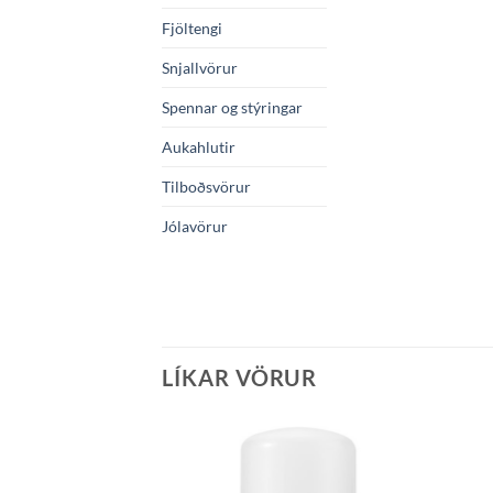
Fjöltengi
Snjallvörur
Spennar og stýringar
Aukahlutir
Tilboðsvörur
Jólavörur
LÍKAR VÖRUR
Bæta á