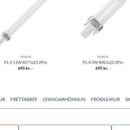
óskalista
óskali
PERUR
PERUR
PL-S 11W 827 G23 2Pin
PL-S 5W 840 G23 2Pin
695
kr.
695
kr.
.-
.-
UR
FRÉTTABRÉF
LÝSINGARHÖNNUN
FRÓÐLEIKUR
S