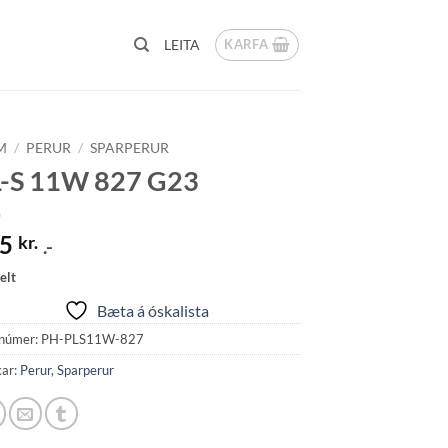
KARFA
LEITA
M
/
PERUR
/
SPARPERUR
-S 11W 827 G23
85
kr.
.-
elt
Bæta á óskalista
númer:
PH-PLS11W-827
kar:
Perur
,
Sparperur