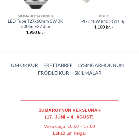
DIMMANLEGAR PERUR
PERUR
LED Tube T27x60mm 5W 3K
PL-L 18W 840 2G11 4p
500lm E27 dim
1.100
kr.
.-
1.950
kr.
.-
UM OKKUR
FRÉTTABRÉF
LÝSINGARHÖNNUN
FRÓÐLEIKUR
SKILMÁLAR
SUMAROPNUN VERSLUNAR
(17. JÚNÍ – 4. ÁGÚST)
Virka daga: 10:00 – 17:00
Lokað um helgar