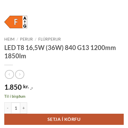
HEIM
/
PERUR
/
FLÚRPERUR
LED T8 16,5W (36W) 840 G13 1200mm
1850lm
1.850
kr.
.-
Til í birgðum
LED T8 16,5W (36W) 840 G13 1200mm 1850lm quantity
SETJA Í KÖRFU