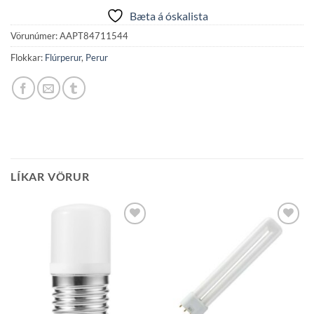
Bæta á óskalista
Vörunúmer:
AAPT84711544
Flokkar:
Flúrperur
,
Perur
LÍKAR VÖRUR
Bæta á
Bæta á
óskalista
óskalista