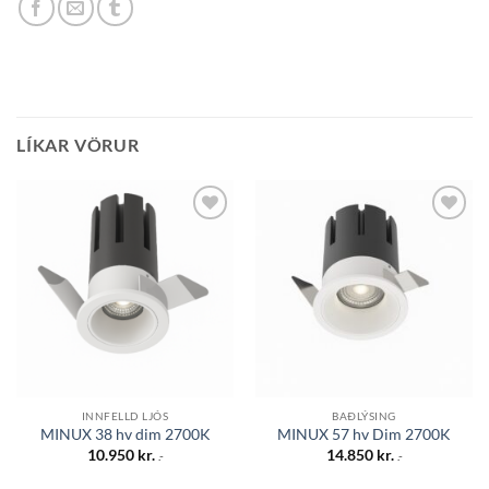
LÍKAR VÖRUR
Bæta á
Bæta á
óskalista
óskalista
INNFELLD LJÓS
BAÐLÝSING
MINUX 38 hv dim 2700K
MINUX 57 hv Dim 2700K
10.950
kr.
14.850
kr.
.-
.-