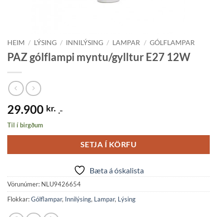
HEIM
/
LÝSING
/
INNILÝSING
/
LAMPAR
/
GÓLFLAMPAR
PAZ gólflampi myntu/gylltur E27 12W
29.900
kr.
.-
Til í birgðum
SETJA Í KÖRFU
Bæta á óskalista
Vörunúmer:
NLU9426654
Flokkar:
Gólflampar
,
Innilýsing
,
Lampar
,
Lýsing