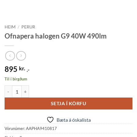
HEIM
/
PERUR
Ofnapera halogen G9 40W 490lm
895
kr.
.-
Til í birgðum
Ofnapera halogen G9 40W 490lm quantity
SETJA Í KÖRFU
Bæta á óskalista
Vörunúmer:
AAPHA9410817