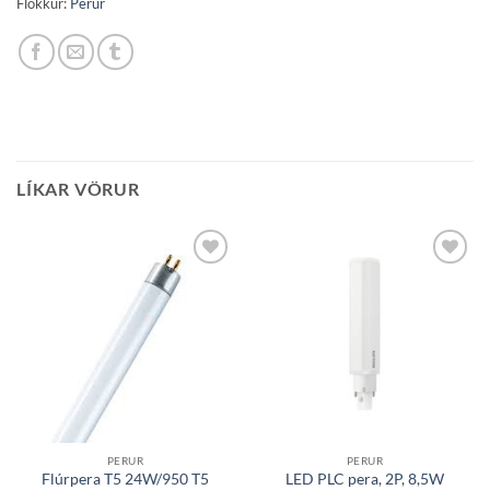
Flokkur:
Perur
LÍKAR VÖRUR
Bæta á
Bæta á
óskalista
óskalista
PERUR
PERUR
LED PLC pera, 2P, 8,5W
Flúrpera T5 24W/950 T5