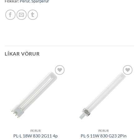
Flokkar:
Perur
,
Sparperur
LÍKAR VÖRUR
Bæta á
Bæta á
óskalista
óskalista
PERUR
PERUR
PL-L 18W 830 2G11 4p
PL-S 11W 830 G23 2Pin