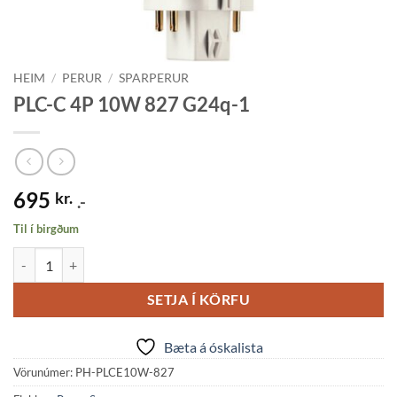
HEIM
/
PERUR
/
SPARPERUR
PLC-C 4P 10W 827 G24q-1
695
kr.
.-
Til í birgðum
PLC-C 4P 10W 827 G24q-1 quantity
SETJA Í KÖRFU
Bæta á óskalista
Vörunúmer:
PH-PLCE10W-827