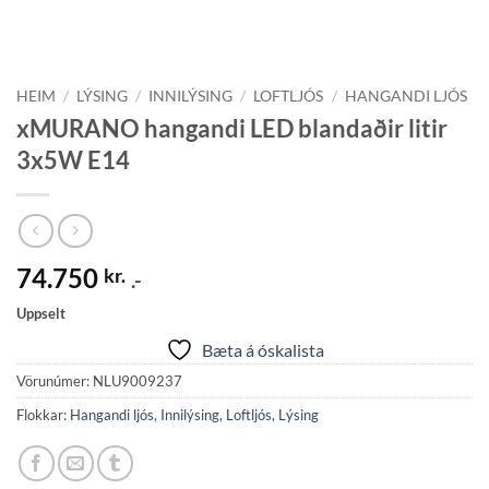
HEIM
/
LÝSING
/
INNILÝSING
/
LOFTLJÓS
/
HANGANDI LJÓS
xMURANO hangandi LED blandaðir litir
3x5W E14
74.750
kr.
.-
Uppselt
Bæta á óskalista
Vörunúmer:
NLU9009237
Flokkar:
Hangandi ljós
,
Innilýsing
,
Loftljós
,
Lýsing