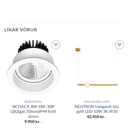
LÍKAR VÖRUR
Bæta á
Bæta á
óskalista
óskalista
BAÐLÝSING
HANGANDI LJÓS
SKYJACK 8W 18K-30K
NEUTRON hangandi ljós
Q82(gat 70mm)IP44 hvítt
gyllt LED 10W 3K IP20
dimm
42.450
kr.
.-
9.950
kr.
.-