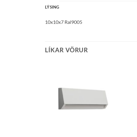
LÝSING
10x10x7 Ral9005
LÍKAR VÖRUR
Bæta á
óskalista