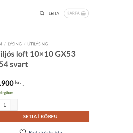
KARFA
LEITA
M
/
LÝSING
/
ÚTILÝSING
iljós loft 10×10 GX53
54 svart
.900
kr.
.-
 birgðum
jós loft 10x10 GX53 IP54 svart quantity
SETJA Í KÖRFU
Bæta á óskalista