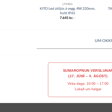
LÝSING
KITO Led útiljós á vegg, 4W 220mm,
TA
hvítt IP65
7.645
kr.
.-
UM OKK
SUMAROPNUN VERSLUNA
(17. JÚNÍ – 4. ÁGÚST)
Virka daga: 10:00 – 17:00
Lokað um helgar