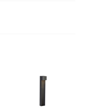
 á
Bæta á
sta
óskalista