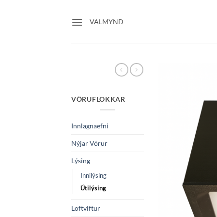
Skip
to
VALMYND
content
VÖRUFLOKKAR
Innlagnaefni
Nýjar Vörur
Lýsing
Innilýsing
Útilýsing
Loftviftur