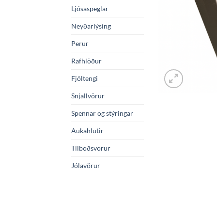
Ljósaspeglar
Neyðarlýsing
Perur
Rafhlöður
Fjöltengi
Snjallvörur
Spennar og stýringar
Aukahlutir
Tilboðsvörur
Jólavörur