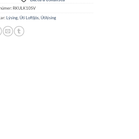
númer:
RKULK10SV
kar:
Lýsing
,
Úti Loftljós
,
Útilýsing