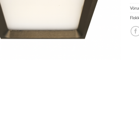
Vöru
Flok