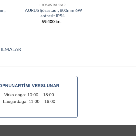
LJÓSASTAURAR
LJÓSAST
mm,
TAURUS ljósastaur, 800mm 6W
TAURUS ljósast
antrasit IP54
ryðrauðu
59.400
kr.
59.40
.-
KILMÁLAR
OPNUNARTÍMI VERSLUNAR
Virka daga: 10:00 – 18:00
Laugardaga: 11:00 – 16:00