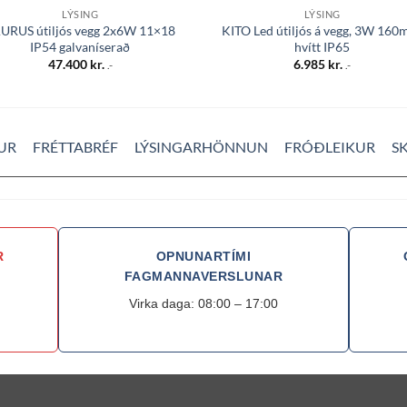
LÝSING
LÝSING
URUS útiljós vegg 2x6W 11×18
KITO Led útiljós á vegg, 3W 160
IP54 galvaníserað
hvítt IP65
47.400
kr.
6.985
kr.
.-
.-
UR
FRÉTTABRÉF
LÝSINGARHÖNNUN
FRÓÐLEIKUR
S
R
OPNUNARTÍMI
FAGMANNAVERSLUNAR
Virka daga: 08:00 – 17:00