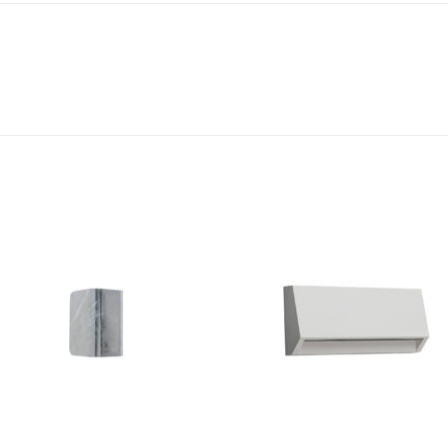
Bæta á
Bæta
óskalista
óskali