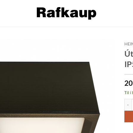
HEI
Út
Bæta á
IP
óskalista
20
Til í
Útil