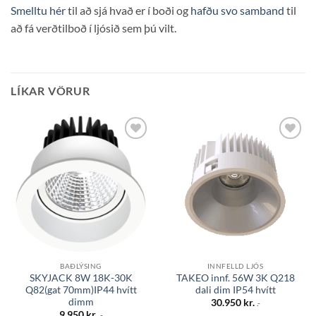
Smelltu hér
til að sjá hvað er í boði og
hafðu svo samband
til
að fá verðtilboð í ljósið sem þú vilt.
LÍKAR VÖRUR
Bæta á
Bæta á
óskalista
óskalista
BAÐLÝSING
INNFELLD LJÓS
SKYJACK 8W 18K-30K
TAKEO innf. 56W 3K Q218
Q82(gat 70mm)IP44 hvítt
dali dim IP54 hvítt
dimm
30.950
kr.
.-
9.950
kr.
.-