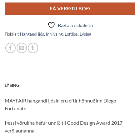
FÁ VERÐTILBOÐ
Bæta á óskalista
Flokkar:
Hangandi ljós
,
Innilýsing
,
Loftljós
,
Lýsing
LÝSING
MAYFAIR hangandi ljósin eru eftir hönnuðinn Diego
Fortunato.
Þessi vörulína hefur unnið til Good Design Award 2017
verðlaunanna.