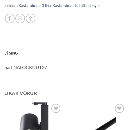
Flokkar:
Kastarabraut 3 línu
,
Kastarabrautir
,
Loftfestingar
LÝSING
þarf NALOCKNUT27
LÍKAR VÖRUR
Bæta á
Bæta á
óskalista
óskalista