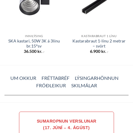
INNILÝSING
KASTARABRAUT 1 LÍNU
SKA kastari, 50W 3K á 3línu
Kastarabraut 1-línu 2 metrar
br.15°sv
– svört
36.500
kr.
6.900
kr.
.-
.-
UM OKKUR
FRÉTTABRÉF
LÝSINGARHÖNNUN
FRÓÐLEIKUR
SKILMÁLAR
SUMAROPNUN VERSLUNAR
(17. JÚNÍ – 4. ÁGÚST)