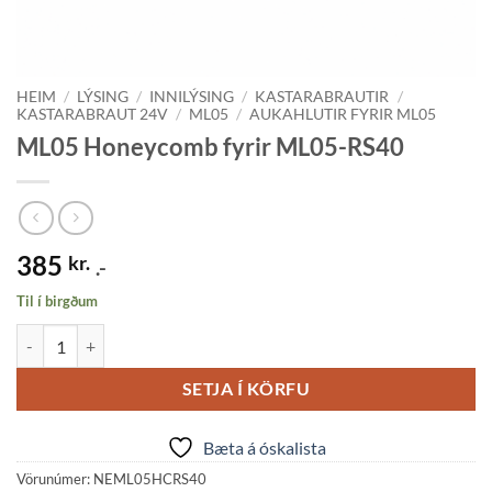
HEIM
/
LÝSING
/
INNILÝSING
/
KASTARABRAUTIR
/
KASTARABRAUT 24V
/
ML05
/
AUKAHLUTIR FYRIR ML05
ML05 Honeycomb fyrir ML05-RS40
385
kr.
.-
Til í birgðum
ML05 Honeycomb fyrir ML05-RS40 quantity
SETJA Í KÖRFU
Bæta á óskalista
Vörunúmer:
NEML05HCRS40