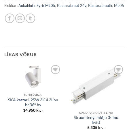
Flokkar:
Aukahlutir Fyrir ML05
,
Kastarabraut 24v
,
Kastarabrautir
,
ML05
LÍKAR VÖRUR
Bæta á
Bæta á
óskalista
óskalista
INNILÝSING
SKA kastari, 25W 3K á 3línu
br.36° hv
14.950
kr.
.-
KASTARABRAUT 3 LÍNU
Straumtengi miðju 3-línu
hvítt
5.335
kr.
.-