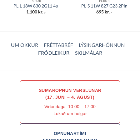
PERUR
PERUR
PL-L 18W 830 2G11 4p
PL-S 11W 827 G23 2Pin
1.100
kr.
695
kr.
.-
.-
UM OKKUR
FRÉTTABRÉF
LÝSINGARHÖNNUN
FRÓÐLEIKUR
SKILMÁLAR
SUMAROPNUN VERSLUNAR
(17. JÚNÍ – 4. ÁGÚST)
Virka daga: 10:00 – 17:00
Lokað um helgar
OPNUNARTÍMI