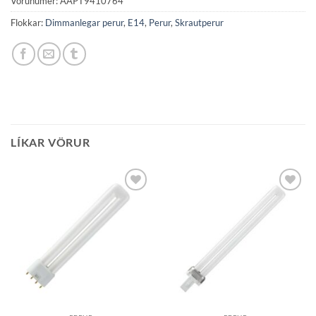
Vörunúmer:
AAPT9410764
Flokkar:
Dimmanlegar perur
,
E14
,
Perur
,
Skrautperur
LÍKAR VÖRUR
Bæta á
Bæta á
óskalista
óskalista