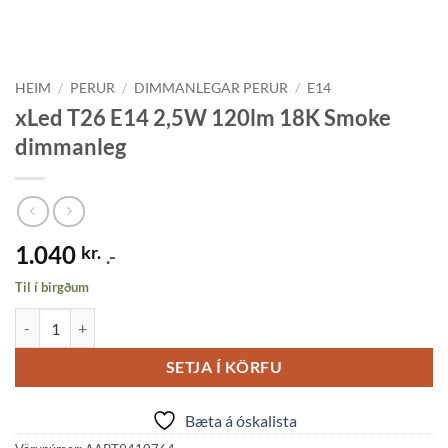
HEIM
/
PERUR
/
DIMMANLEGAR PERUR
/
E14
xLed T26 E14 2,5W 120lm 18K Smoke
dimmanleg
1.040
kr.
.-
Til í birgðum
xLed T26 E14 2,5W 120lm 18K Smoke dimmanleg quantity
SETJA Í KÖRFU
Bæta á óskalista