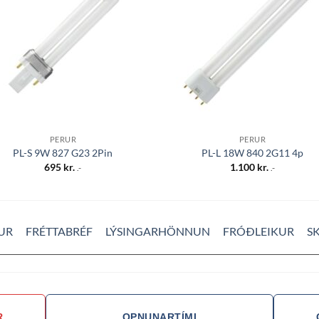
óskalista
óskali
PERUR
PERUR
PL-S 9W 827 G23 2Pin
PL-L 18W 840 2G11 4p
695
kr.
1.100
kr.
.-
.-
UR
FRÉTTABRÉF
LÝSINGARHÖNNUN
FRÓÐLEIKUR
S
R
OPNUNARTÍMI