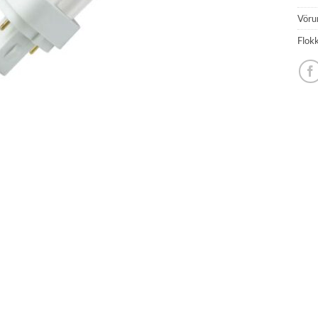
Vöru
Flok