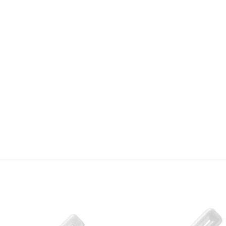
Bæta á
Bæta