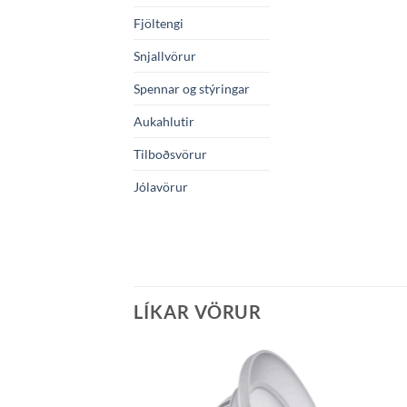
Fjöltengi
Snjallvörur
Spennar og stýringar
Aukahlutir
Tilboðsvörur
Jólavörur
LÍKAR VÖRUR
Bæta á