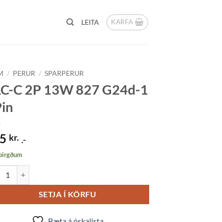
KARFA
LEITA
M
/
PERUR
/
SPARPERUR
C-C 2P 13W 827 G24d-1
in
95
kr.
.-
 birgðum
C 2P 13W 827 G24d-1 2Pin quantity
SETJA Í KÖRFU
Bæta á óskalista