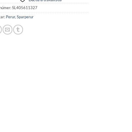
númer:
SL405611327
kar:
Perur
,
Sparperur