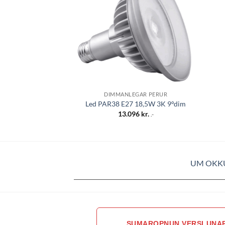
óskalista
DIMMANLEGAR PERUR
Led PAR38 E27 18,5W 3K 9°dim
13.096
kr.
.-
UM OKK
SUMAROPNUN VERSLUNA