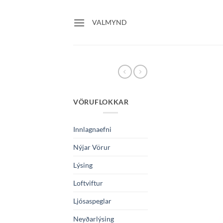
Skip
to
VALMYND
content
VÖRUFLOKKAR
Innlagnaefni
Nýjar Vörur
Lýsing
Loftviftur
Ljósaspeglar
Neyðarlýsing