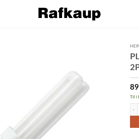
HEI
PL
Bæta á
2P
óskalista
8
Til í
PLC-