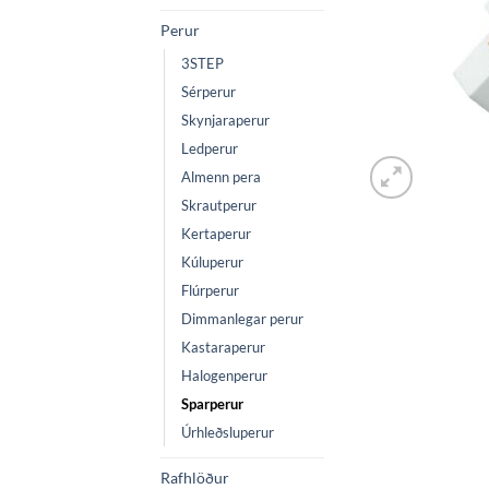
Perur
3STEP
Sérperur
Skynjaraperur
Ledperur
Almenn pera
Skrautperur
Kertaperur
Kúluperur
Flúrperur
Dimmanlegar perur
Kastaraperur
Halogenperur
Sparperur
Úrhleðsluperur
Rafhlöður