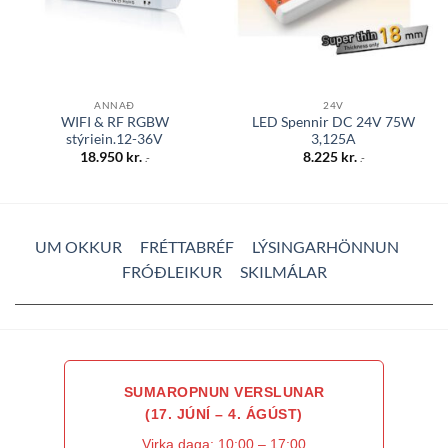
ANNAÐ
24V
WIFI & RF RGBW
LED Spennir DC 24V 75W
stýriein.12-36V
3,125A
18.950
kr.
8.225
kr.
.-
.-
UM OKKUR
FRÉTTABRÉF
LÝSINGARHÖNNUN
FRÓÐLEIKUR
SKILMÁLAR
SUMAROPNUN VERSLUNAR
(17. JÚNÍ – 4. ÁGÚST)
Virka daga: 10:00 – 17:00