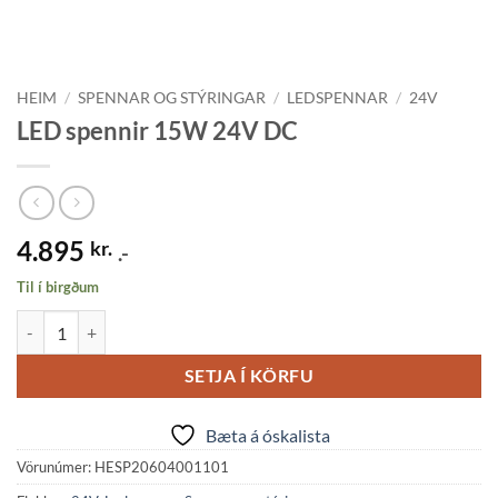
HEIM
/
SPENNAR OG STÝRINGAR
/
LEDSPENNAR
/
24V
LED spennir 15W 24V DC
4.895
kr.
.-
Til í birgðum
LED spennir 15W 24V DC quantity
SETJA Í KÖRFU
Bæta á óskalista
Vörunúmer:
HESP20604001101