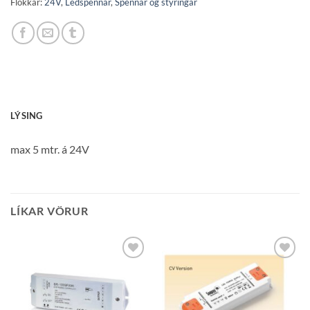
Flokkar:
24V
,
Ledspennar
,
Spennar og stýringar
LÝSING
max 5 mtr. á 24V
LÍKAR VÖRUR
Bæta á
Bæta á
óskalista
óskalista