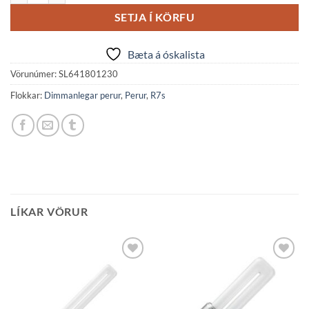
SETJA Í KÖRFU
Bæta á óskalista
Vörunúmer:
SL641801230
Flokkar:
Dimmanlegar perur
,
Perur
,
R7s
LÍKAR VÖRUR
Bæta á
Bæta á
óskalista
óskalista