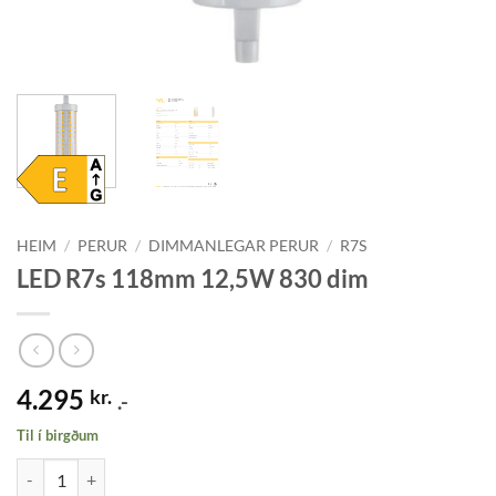
HEIM
/
PERUR
/
DIMMANLEGAR PERUR
/
R7S
LED R7s 118mm 12,5W 830 dim
4.295
kr.
.-
Til í birgðum
LED R7s 118mm 12,5W 830 dim quantity