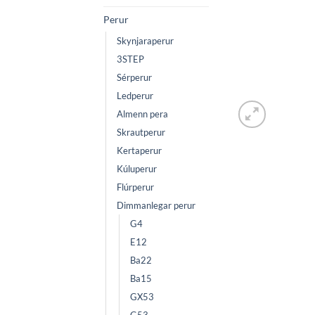
Perur
Skynjaraperur
3STEP
Sérperur
Ledperur
Almenn pera
Skrautperur
Kertaperur
Kúluperur
Flúrperur
Dimmanlegar perur
G4
E12
Ba22
Ba15
GX53