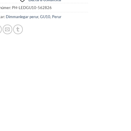
númer:
PH-LEDGU10-562826
kar:
Dimmanlegar perur
,
GU10
,
Perur