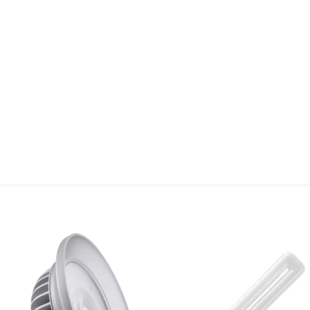
Bæta á
Bæta
óskalista
óskali