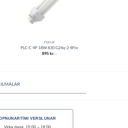
PERUR
PER
PLC-C 4P 18W 830 G24q-2 4Pin
PL-S 7W 840
895
kr.
695
k
.-
KILMÁLAR
OPNUNARTÍMI VERSLUNAR
Virka daga: 10:00 – 18:00