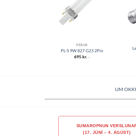
PERUR
L
PL-S 9W 827 G23 2Pin
695
kr.
.-
UM OKK
SUMAROPNUN VERSLUNA
(17. JÚNÍ – 4. ÁGÚST)