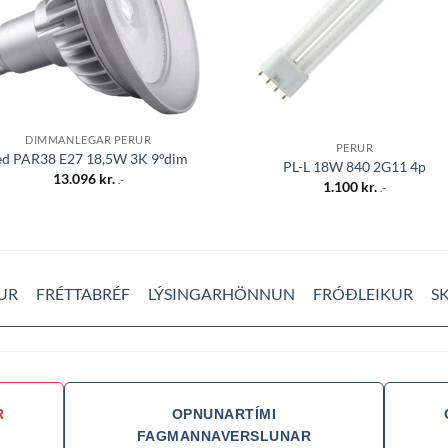
DIMMANLEGAR PERUR
PERUR
ed PAR38 E27 18,5W 3K 9°dim
PL-L 18W 840 2G11 4p
13.096
kr.
.-
1.100
kr.
.-
UR
FRÉTTABRÉF
LÝSINGARHÖNNUN
FRÓÐLEIKUR
S
R
OPNUNARTÍMI
FAGMANNAVERSLUNAR