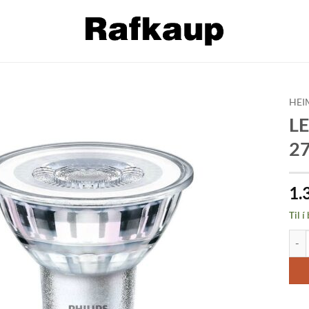
HEI
LE
Bæta á
2
óskalista
1.
Til í
LED 