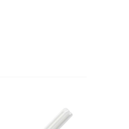
 á
Bæta á
sta
óskalista