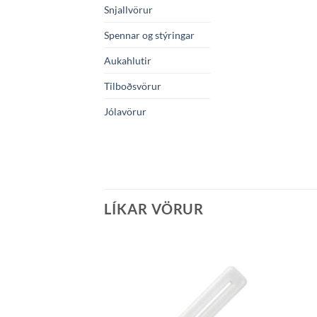
Snjallvörur
Spennar og stýringar
Aukahlutir
Tilboðsvörur
Jólavörur
LÍKAR VÖRUR
Bæta á
óskalista