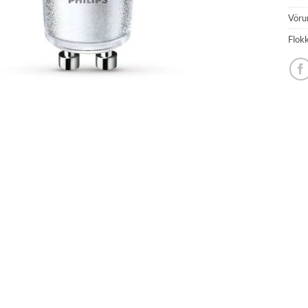
Vöru
Flok