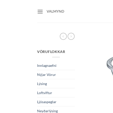
Skip
to
VALMYND
content
VÖRUFLOKKAR
Innlagnaefni
Nýjar Vörur
Lýsing
Loftviftur
Ljósaspeglar
Neyðarlýsing