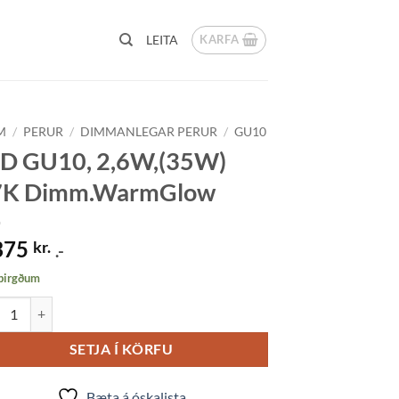
KARFA
LEITA
M
/
PERUR
/
DIMMANLEGAR PERUR
/
GU10
D GU10, 2,6W,(35W)
7K Dimm.WarmGlow
375
kr.
.-
 birgðum
GU10, 2,6W,(35W) 27K Dimm.WarmGlow quantity
SETJA Í KÖRFU
Bæta á óskalista