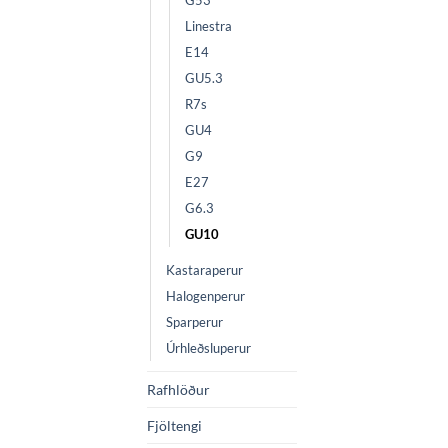
G53
Linestra
E14
GU5.3
R7s
GU4
G9
E27
G6.3
GU10
Kastaraperur
Halogenperur
Sparperur
Úrhleðsluperur
Rafhlöður
Fjöltengi