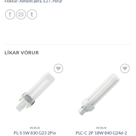
Flokkar:
Almenn pera
,
E27
,
Perur
LÍKAR VÖRUR
Bæta á
Bæta á
óskalista
óskalista
PERUR
PERUR
PLC-C 2P 18W 840 G24d-2
PL-S 5W 830 G23 2Pin