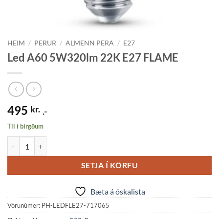
HEIM
/
PERUR
/
ALMENN PERA
/
E27
Led A60 5W320lm 22K E27 FLAME
495
kr.
.-
Til í birgðum
Led A60 5W320lm 22K E27 FLAME quantity
SETJA Í KÖRFU
Bæta á óskalista
Vörunúmer:
PH-LEDFLE27-717065