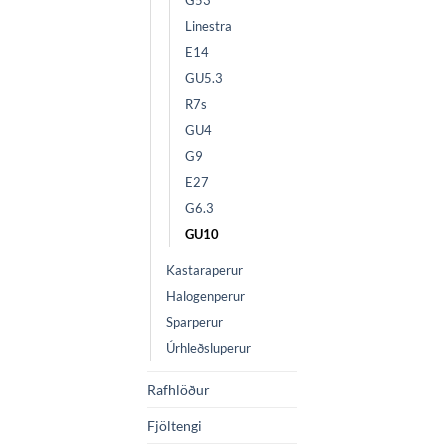
G53
Linestra
E14
GU5.3
R7s
GU4
G9
E27
G6.3
GU10
Kastaraperur
Halogenperur
Sparperur
Úrhleðsluperur
Rafhlöður
Fjöltengi