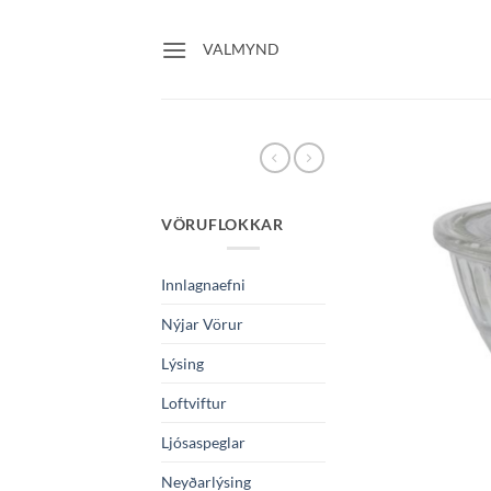
Skip
to
VALMYND
content
VÖRUFLOKKAR
Innlagnaefni
Nýjar Vörur
Lýsing
Loftviftur
Ljósaspeglar
Neyðarlýsing