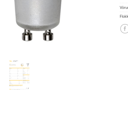
Vöru
Flok