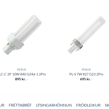
Bæta á
Bæta
óskalista
óskali
PERUR
PERUR
LC-C 2P 10W 840 G24d-1 2Pin
PL-S 7W 827 G23 2Pin
895
kr.
695
kr.
.-
.-
UR
FRÉTTABRÉF
LÝSINGARHÖNNUN
FRÓÐLEIKUR
S