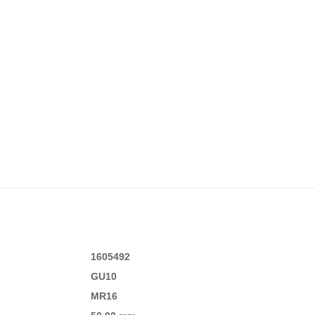
1605492
GU10
MR16