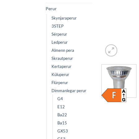
Perur
Skynjaraperur
3STEP
Sérperur
Ledperur
Almenn pera
Skrautperur
Kertaperur
Kúluperur
Flúrperur
Dimmanlegar perur
G4
E12
Ba22
Ba15
GX53