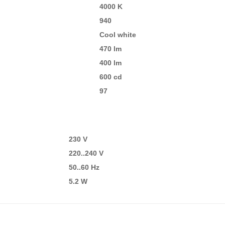
4000 K
940
Cool white
470 lm
400 lm
600 cd
97
230 V
220..240 V
50..60 Hz
5.2 W