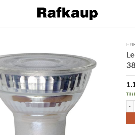
HEI
Le
Bæta á
38
óskalista
1.
Til í
Led 