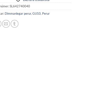
númer:
SL642740040
kar:
Dimmanlegar perur
,
GU10
,
Perur