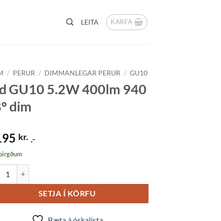
KARFA
LEITA
M
/
PERUR
/
DIMMANLEGAR PERUR
/
GU10
d GU10 5.2W 400lm 940
° dim
195
kr.
.-
 birgðum
GU10 5.2W 400lm 940 38° dim quantity
SETJA Í KÖRFU
Bæta á óskalista