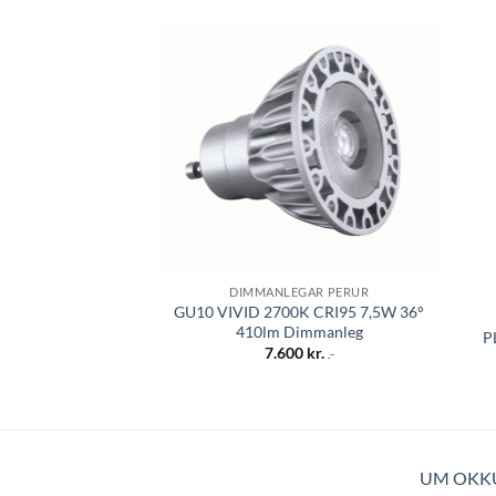
Bæta á
óskalista
DIMMANLEGAR PERUR
GU10 VIVID 2700K CRI95 7,5W 36°
410lm Dimmanleg
P
7.600
kr.
.-
UM OKK