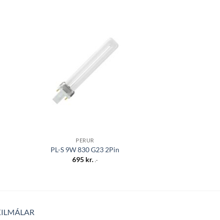
 á
Bæta á
sta
óskalista
PERUR
PER
PL-S 9W 830 G23 2Pin
PL-S 5W 830
695
kr.
695
k
.-
KILMÁLAR