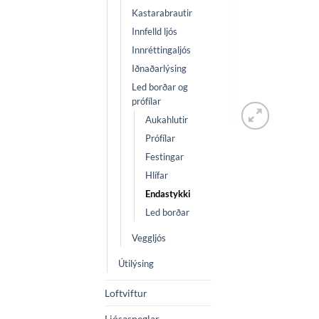
Kastarabrautir
Innfelld ljós
Innréttingaljós
Iðnaðarlýsing
Led borðar og
prófílar
Aukahlutir
Prófílar
Festingar
Hlífar
Endastykki
Led borðar
Veggljós
Útilýsing
Loftviftur
Ljósaspeglar