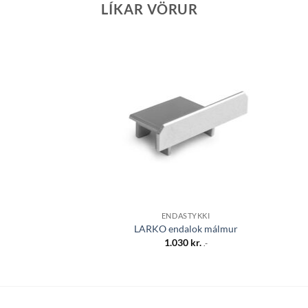
LÍKAR VÖRUR
Bæta á
óskalista
ENDASTYKKI
LARKO endalok málmur
1.030
kr.
.-