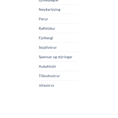
Neyðarlýsing
Perur
Rafhlöður
Fjöltengi
Snjallvörur
Spennar og stýringar
Aukahlutir
Tilboðsvörur
Jólavörur