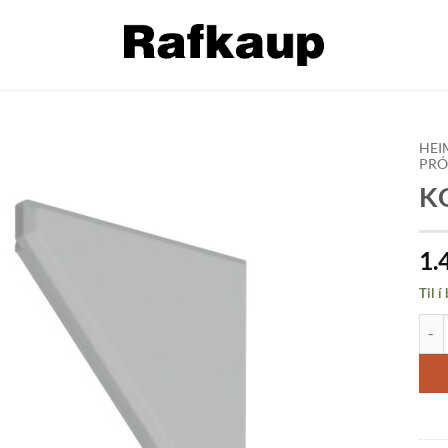
HEI
PRÓ
K
Bæta á
óskalista
1.
Til í
KOPR