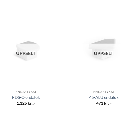
Bæta á
Bæta
óskalista
óskali
UPPSELT
UPPSELT
ENDASTYKKI
ENDASTYKKI
PDS-O endalok
45-ALU endalok
1.125
kr.
471
kr.
.-
.-