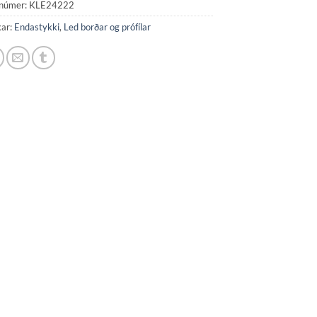
númer:
KLE24222
kar:
Endastykki
,
Led borðar og prófílar