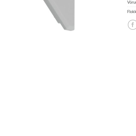
Vöru
Flok