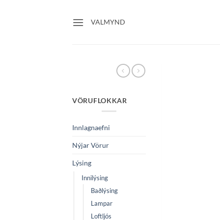
Skip
to
VALMYND
content
VÖRUFLOKKAR
Innlagnaefni
Nýjar Vörur
Lýsing
Innilýsing
Baðlýsing
Lampar
Loftljós