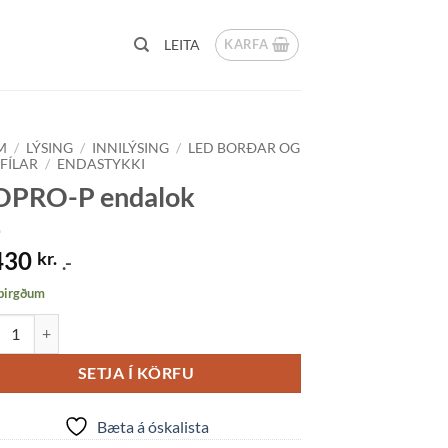
KARFA
LEITA
M
/
LÝSING
/
INNILÝSING
/
LED BORÐAR OG
FÍLAR
/
ENDASTYKKI
OPRO-P endalok
430
kr.
.-
 birgðum
O-P endalok quantity
SETJA Í KÖRFU
Bæta á óskalista