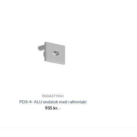
 á
Bæta á
sta
óskalista
ENDASTYKKI
ENDAST
Endalok lægra fyri
PDS-4- ALU endalok með rafinntaki
grá
935
kr.
.-
775
k