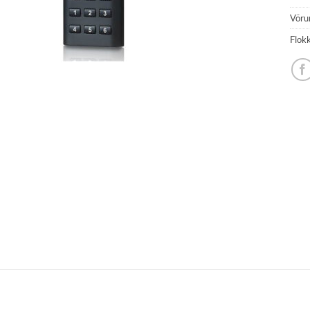
Vöru
Flok