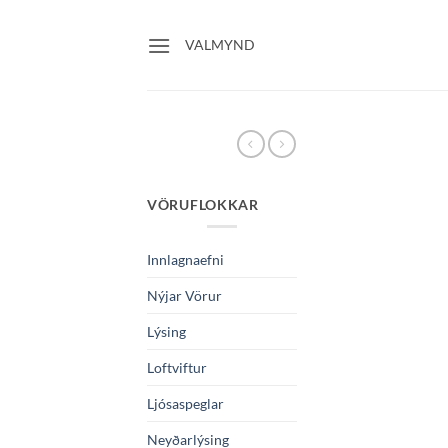
Skip
to
VALMYND
content
VÖRUFLOKKAR
Innlagnaefni
Nýjar Vörur
Lýsing
Loftviftur
Ljósaspeglar
Neyðarlýsing