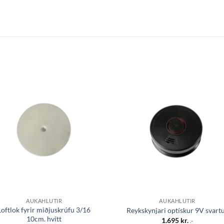
Bæta á
Bæta
óskalista
óskali
AUKAHLUTIR
AUKAHLUTIR
Loftlok fyrir miðjuskrúfu 3/16
Reykskynjari optískur 9V svart
10cm. hvítt
1.695
kr.
.-