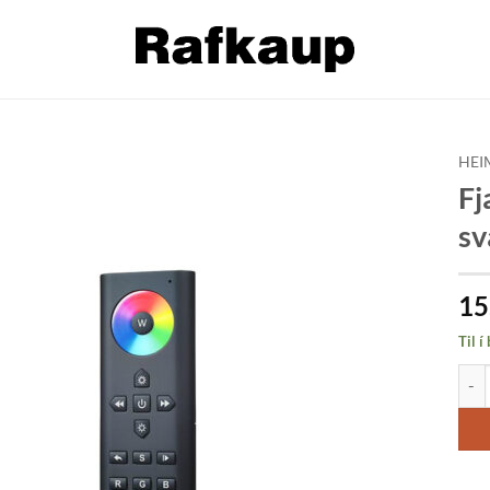
HEI
Fj
Bæta á
s
óskalista
15
Til í
Fjar