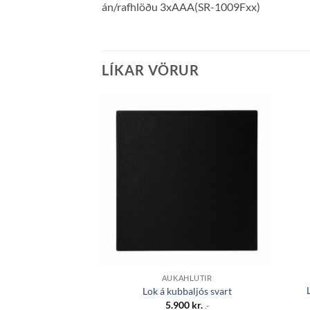
án/rafhlöðu 3xAAA(SR-1009Fxx)
LÍKAR VÖRUR
Bæta á
óskalista
AUKAHLUTIR
Lok á kubbaljós svart
5.900
kr.
.-