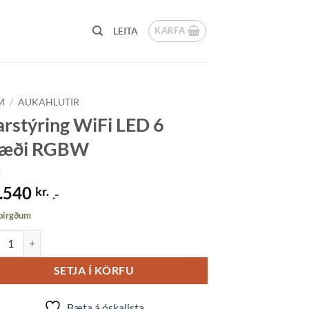
KARFA
LEITA
M
/
AUKAHLUTIR
arstýring WiFi LED 6
væði RGBW
.540
kr.
.-
 birgðum
stýring WiFi LED 6 svæði RGBW quantity
SETJA Í KÖRFU
Bæta á óskalista