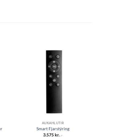
 á
Bæta á
sta
óskalista
AUKAHLUTIR
AUKAHL
ur
Smart Fjarstýring
Drag hvítt f
3.575
kr.
8.700
.-