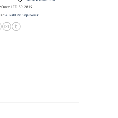
númer:
LED-SR-2819
kar:
Aukahlutir
,
Snjallvörur