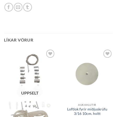
LÍKAR VÖRUR
Bæta á
Bæta á
óskalista
óskalista
UPPSELT
AUKAHLUTIR
Loftlok fyrir miðjuskrúfu
3/16 10cm. hvítt