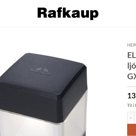
HEI
EL
Bæta á
lj
óskalista
GX
13
Til í
ELIS