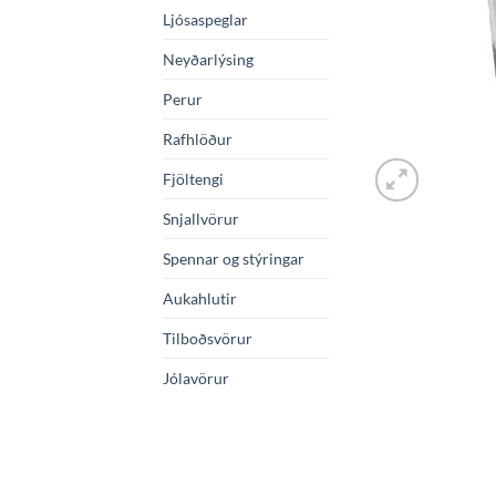
Ljósaspeglar
Neyðarlýsing
Perur
Rafhlöður
Fjöltengi
Snjallvörur
Spennar og stýringar
Aukahlutir
Tilboðsvörur
Jólavörur