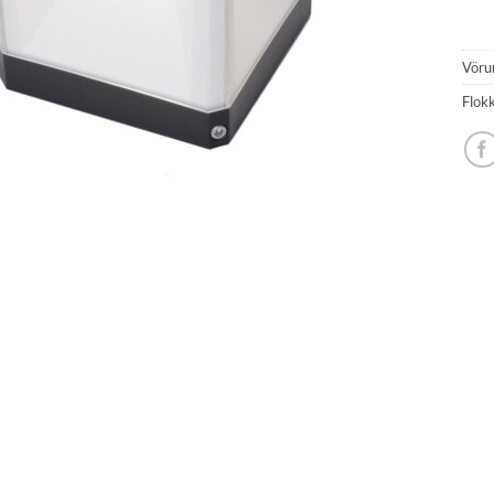
Vöru
Flok