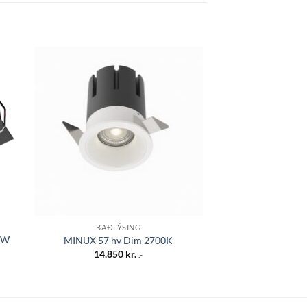
 á
Bæta á
sta
óskalista
BAÐLÝSING
BAÐLÝ
7W
MINUX 57 hv Dim 2700K
PURE Art-R
14.850
kr.
21.45
.-