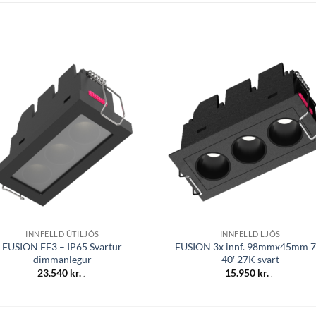
Bæta á
Bæta
óskalista
óskali
INNFELLD ÚTILJÓS
INNFELLD LJÓS
FUSION FF3 – IP65 Svartur
FUSION 3x innf. 98mmx45mm 
dimmanlegur
40′ 27K svart
23.540
kr.
15.950
kr.
.-
.-