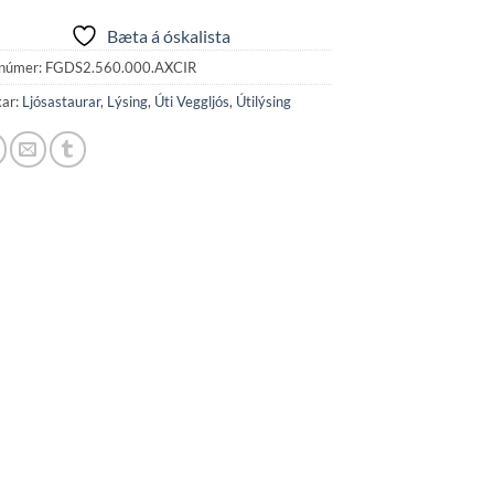
Bæta á óskalista
númer:
FGDS2.560.000.AXCIR
kar:
Ljósastaurar
,
Lýsing
,
Úti Veggljós
,
Útilýsing