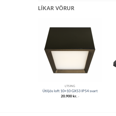
LÍKAR VÖRUR
Bæta á
óskalista
LÝSING
Útiljós loft 10×10 GX53 IP54 svart
20.900
kr.
.-