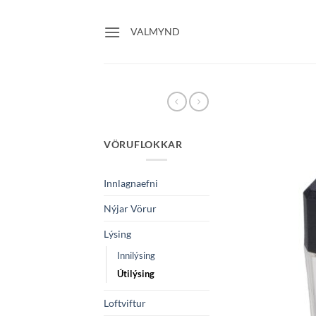
Skip
to
VALMYND
content
VÖRUFLOKKAR
Innlagnaefni
Nýjar Vörur
Lýsing
Innilýsing
Útilýsing
Loftviftur