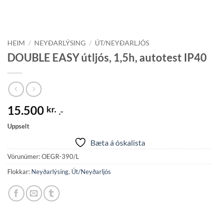
HEIM
/
NEYÐARLÝSING
/
ÚT/NEYÐARLJÓS
DOUBLE EASY útljós, 1,5h, autotest IP40
15.500
kr.
.-
Uppselt
Bæta á óskalista
Vörunúmer:
OEGR-390/L
Flokkar:
Neyðarlýsing
,
Út/Neyðarljós