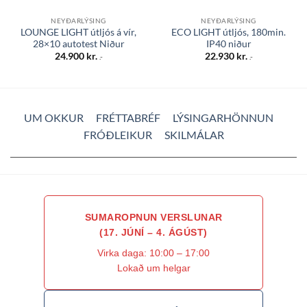
NEYÐARLÝSING
NEYÐARLÝSING
LOUNGE LIGHT útljós á vír,
ECO LIGHT útljós, 180min.
28×10 autotest Niður
IP40 niður
24.900
kr.
22.930
kr.
.-
.-
UM OKKUR
FRÉTTABRÉF
LÝSINGARHÖNNUN
FRÓÐLEIKUR
SKILMÁLAR
SUMAROPNUN VERSLUNAR
(17. JÚNÍ – 4. ÁGÚST)
Virka daga: 10:00 – 17:00
Lokað um helgar