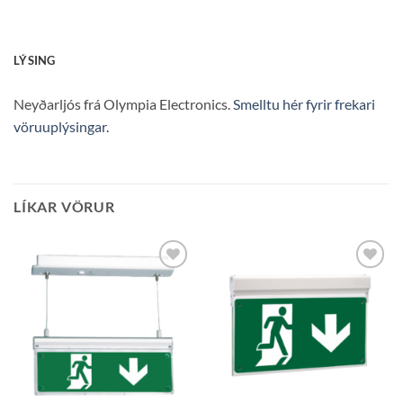
LÝSING
Neyðarljós frá Olympia Electronics.
Smelltu hér fyrir frekari
vöruuplýsingar.
LÍKAR VÖRUR
Bæta á
Bæta á
óskalista
óskalista