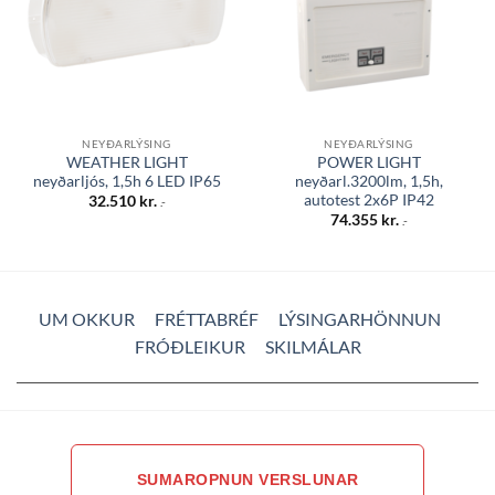
NEYÐARLÝSING
NEYÐARLÝSING
WEATHER LIGHT
POWER LIGHT
neyðarljós, 1,5h 6 LED IP65
neyðarl.3200lm, 1,5h,
autotest 2x6P IP42
32.510
kr.
.-
74.355
kr.
.-
UM OKKUR
FRÉTTABRÉF
LÝSINGARHÖNNUN
FRÓÐLEIKUR
SKILMÁLAR
SUMAROPNUN VERSLUNAR