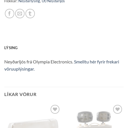
Flokkar:
Neyðarlýsing
,
Út/Neyðarljós
LÝSING
Neyðarljós frá Olympia Electronics.
Smelltu hér fyrir frekari
vöruuplýsingar.
LÍKAR VÖRUR
Bæta á
Bæta á
óskalista
óskalista