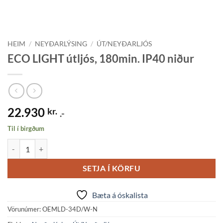
HEIM
/
NEYÐARLÝSING
/
ÚT/NEYÐARLJÓS
ECO LIGHT útljós, 180min. IP40 niður
22.930
kr.
.-
Til í birgðum
ECO LIGHT útljós, 180min. IP40 niður quantity
SETJA Í KÖRFU
Bæta á óskalista
Vörunúmer:
OEMLD-34D/W-N