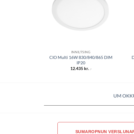
INNILÝSING
CIO Multi 16W 830/840/865 DIM
D
IP20
12.435
kr.
.-
UM OKK
SUMAROPNUN VERSLUNA