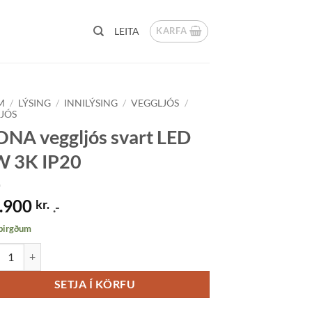
KARFA
LEITA
M
/
LÝSING
/
INNILÝSING
/
VEGGLJÓS
/
LJÓS
NA veggljós svart LED
W 3K IP20
.900
kr.
.-
 birgðum
 veggljós svart LED 3W 3K IP20 quantity
SETJA Í KÖRFU