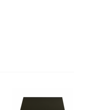
 á
Bæta á
sta
óskalista