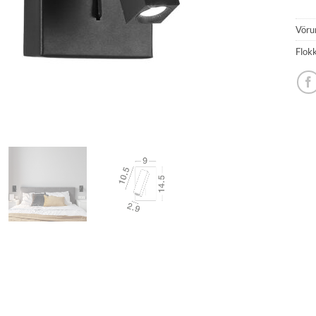
Vöru
Flok