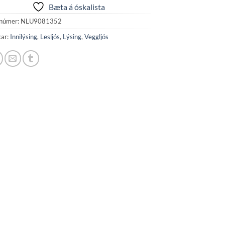
Bæta á óskalista
númer:
NLU9081352
kar:
Innilýsing
,
Lesljós
,
Lýsing
,
Veggljós