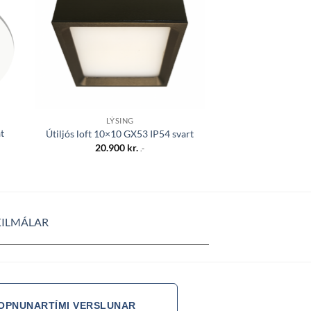
LÝSING
BAÐLÝ
t
PURE Art-R innf.
Útiljós loft 10×10 GX53 IP54 svart
11W/6
20.900
kr.
.-
21.45
KILMÁLAR
OPNUNARTÍMI VERSLUNAR