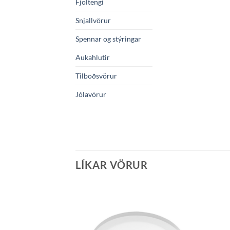
Fjöltengi
Snjallvörur
Spennar og stýringar
Aukahlutir
Tilboðsvörur
Jólavörur
LÍKAR VÖRUR
Bæta á
óskalista