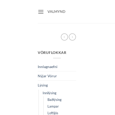
Skip
to
VALMYND
content
VÖRUFLOKKAR
Innlagnaefni
Nýjar Vörur
Lýsing
Innilýsing
Baðlýsing
Lampar
Loftljós