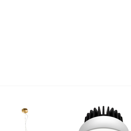
Bæta á
Bæta
óskalista
óskali