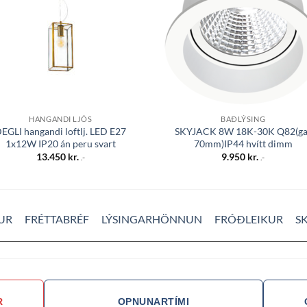
HANGANDI LJÓS
BAÐLÝSING
EGLI hangandi loftlj. LED E27
SKYJACK 8W 18K-30K Q82(ga
1x12W IP20 án peru svart
70mm)IP44 hvítt dimm
13.450
kr.
9.950
kr.
.-
.-
UR
FRÉTTABRÉF
LÝSINGARHÖNNUN
FRÓÐLEIKUR
S
R
OPNUNARTÍMI