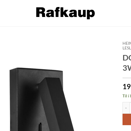
HEI
LES
DO
Bæta á
óskalista
3
19
Til í
DONA