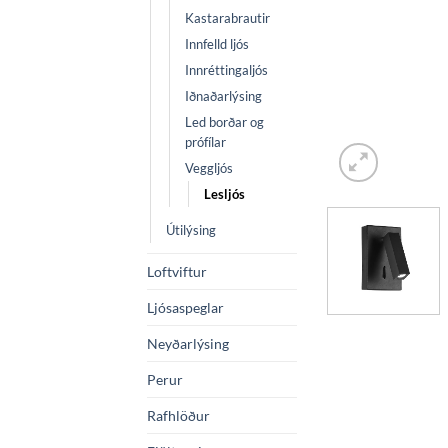
Kastarabrautir
Innfelld ljós
Innréttingaljós
Iðnaðarlýsing
Led borðar og
prófílar
Veggljós
Lesljós
Útilýsing
Loftviftur
Ljósaspeglar
Neyðarlýsing
Perur
Rafhlöður