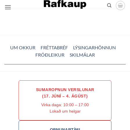
Skip
to
content
UM OKKUR
FRÉTTABRÉF
LÝSINGARHÖNNUN
FRÓÐLEIKUR
SKILMÁLAR
SUMAROPNUN VERSLUNAR
(17. JÚNÍ – 4. ÁGÚST)
Virka daga: 10:00 – 17:00
Lokað um helgar
OPNUNARTÍMI