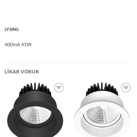
LÝSING
600mA 41W
LÍKAR VÖRUR
Bæta á
Bæta á
óskalista
óskalista