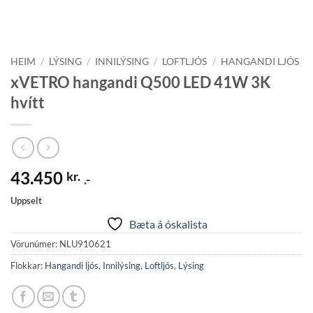
HEIM
/
LÝSING
/
INNILÝSING
/
LOFTLJÓS
/
HANGANDI LJÓS
xVETRO hangandi Q500 LED 41W 3K
hvítt
43.450
kr.
.-
Uppselt
Bæta á óskalista
Vörunúmer:
NLU910621
Flokkar:
Hangandi ljós
,
Innilýsing
,
Loftljós
,
Lýsing