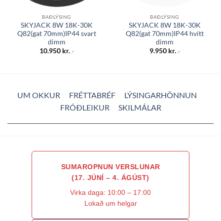
BAÐLÝSING
BAÐLÝSING
SKYJACK 8W 18K-30K
SKYJACK 8W 18K-30K
Q82(gat 70mm)IP44 svart
Q82(gat 70mm)IP44 hvítt
dimm
dimm
10.950
kr.
9.950
kr.
.-
.-
UM OKKUR
FRÉTTABRÉF
LÝSINGARHÖNNUN
FRÓÐLEIKUR
SKILMÁLAR
SUMAROPNUN VERSLUNAR
(17. JÚNÍ – 4. ÁGÚST)
Virka daga: 10:00 – 17:00
Lokað um helgar