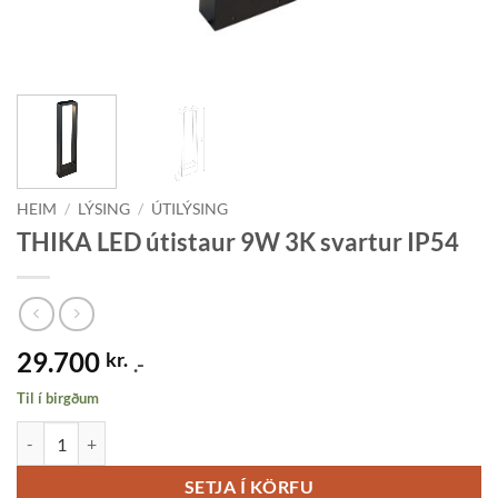
HEIM
/
LÝSING
/
ÚTILÝSING
THIKA LED útistaur 9W 3K svartur IP54
29.700
kr.
.-
Til í birgðum
THIKA LED útistaur 9W 3K svartur IP54 quantity
SETJA Í KÖRFU