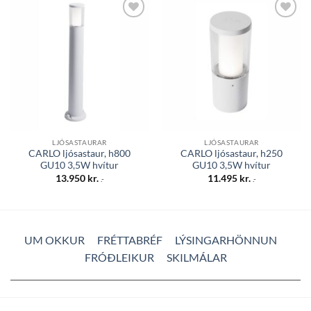
Bæta á
Bæta á
óskalista
óskalista
LJÓSASTAURAR
LJÓSASTAURAR
CARLO ljósastaur, h800
CARLO ljósastaur, h250
GU10 3,5W hvítur
GU10 3,5W hvítur
13.950
kr.
11.495
kr.
.-
.-
UM OKKUR
FRÉTTABRÉF
LÝSINGARHÖNNUN
FRÓÐLEIKUR
SKILMÁLAR