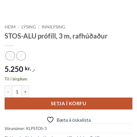
HEIM
/
LÝSING
/
INNILÝSING
STOS-ALU prófíll, 3 m, rafhúðaður
5.250
kr.
.-
Til í birgðum
STOS-ALU prófíll, 3 m, rafhúðaður quantity
SETJA Í KÖRFU
Bæta á óskalista
Vörunúmer:
KLPSTOS-3