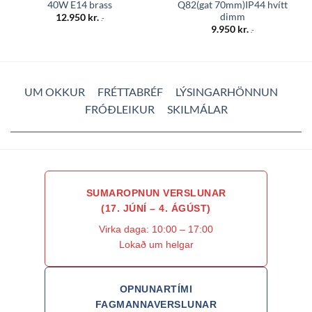
40W E14 brass
Q82(gat 70mm)IP44 hvítt
dimm
12.950
kr.
.-
9.950
kr.
.-
UM OKKUR
FRÉTTABRÉF
LÝSINGARHÖNNUN
FRÓÐLEIKUR
SKILMÁLAR
SUMAROPNUN VERSLUNAR
(17. JÚNÍ – 4. ÁGÚST)
Virka daga: 10:00 – 17:00
Lokað um helgar
OPNUNARTÍMI
FAGMANNAVERSLUNAR