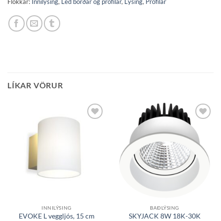
Flokkar:
Innilýsing
,
Led borðar og prófílar
,
Lýsing
,
Prófílar
LÍKAR VÖRUR
Bæta á
Bæta á
óskalista
óskalista
INNILÝSING
BAÐLÝSING
EVOKE L veggljós, 15 cm
SKYJACK 8W 18K-30K