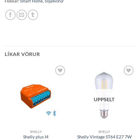
Flokkar:
Smart Home
,
Snjallvörur
LÍKAR VÖRUR
Bæta á
Bæta á
óskalista
óskalista
UPPSELT
SHELLY
SHELLY
Shelly Vintage ST64 E27 7W
Shelly plus I4