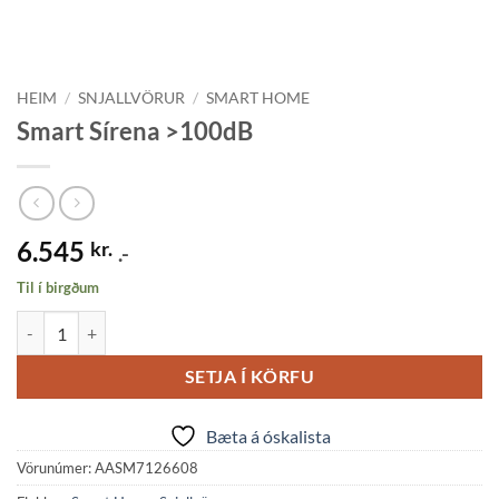
HEIM
/
SNJALLVÖRUR
/
SMART HOME
Smart Sírena >100dB
6.545
kr.
.-
Til í birgðum
Smart Sírena >100dB quantity
SETJA Í KÖRFU
Bæta á óskalista
Vörunúmer:
AASM7126608