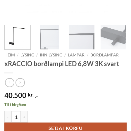
HEIM
/
LÝSING
/
INNILÝSING
/
LAMPAR
/
BORÐLAMPAR
xRACCIO borðlampi LED 6,8W 3K svart
40.500
kr.
.-
Til í birgðum
xRACCIO borðlampi LED 6,8W 3K svart quantity
SETJA Í KÖRFU