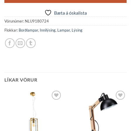
Bæta á óskalista
Vörunúmer:
NLU9180724
Flokkar:
Borðlampar
,
Innilýsing
,
Lampar
,
Lýsing
LÍKAR VÖRUR
Bæta á
Bæta á
óskalista
óskalista