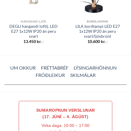
HANGANDI LJÓS
BORÐLAMPAR
DEGLI hangandi loftlj. LED
LILA borðlampi LED E27
E27 1x12W IP20 án peru
1x12W IP20 án peru
svart
svart/ljósbrúnt
13.450
kr.
10.600
kr.
.-
.-
UM OKKUR
FRÉTTABRÉF
LÝSINGARHÖNNUN
FRÓÐLEIKUR
SKILMÁLAR
SUMAROPNUN VERSLUNAR
(17. JÚNÍ – 4. ÁGÚST)
Virka daga: 10:00 – 17:00