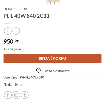
HEIM
/
PERUR
PL-L 40W 840 2G11
950
kr.
.-
Til í birgðum
SETJA Í KÖRFU
Bæta á óskalista
Vörunúmer:
PH-PLL40W-840
Flokkur:
Perur