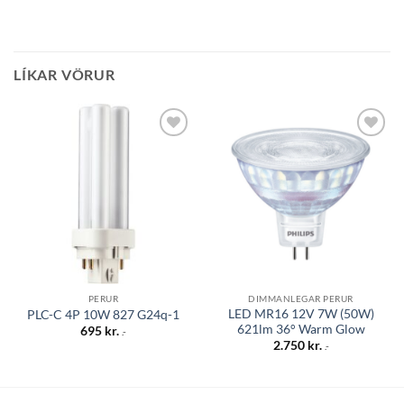
LÍKAR VÖRUR
Bæta á
Bæta á
óskalista
óskalista
PERUR
DIMMANLEGAR PERUR
LED MR16 12V 7W (50W)
PLC-C 4P 10W 827 G24q-1
621lm 36° Warm Glow
695
kr.
.-
2.750
kr.
.-