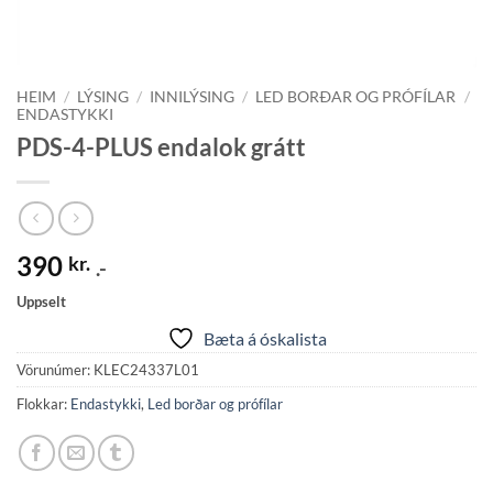
HEIM
/
LÝSING
/
INNILÝSING
/
LED BORÐAR OG PRÓFÍLAR
/
ENDASTYKKI
PDS-4-PLUS endalok grátt
390
kr.
.-
Uppselt
Bæta á óskalista
Vörunúmer:
KLEC24337L01
Flokkar:
Endastykki
,
Led borðar og prófílar