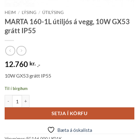
HEIM
/
LÝSING
/
ÚTILÝSING
MARTA 160-1L útiljós á vegg, 10W GX53
grátt IP55
12.760
kr.
.-
10W GX53 grátt IP55
Til í birgðum
MARTA 160-1L útiljós á vegg, 10W GX53 grátt IP55 quantity
SETJA Í KÖRFU
Bæta á óskalista
Vörunúmer:
FG1A6.000.LXD1K