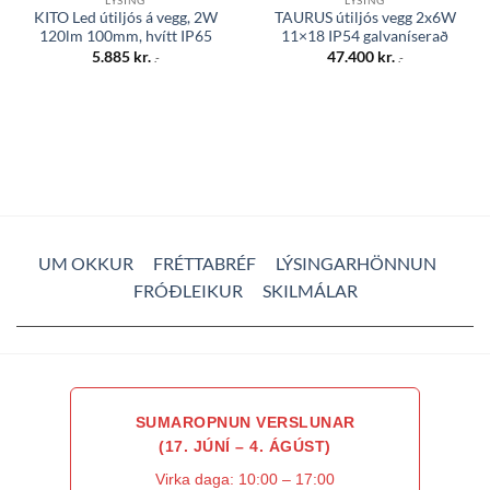
KITO Led útiljós á vegg, 2W
TAURUS útiljós vegg 2x6W
120lm 100mm, hvítt IP65
11×18 IP54 galvaníserað
5.885
kr.
47.400
kr.
.-
.-
UM OKKUR
FRÉTTABRÉF
LÝSINGARHÖNNUN
FRÓÐLEIKUR
SKILMÁLAR
SUMAROPNUN VERSLUNAR
(17. JÚNÍ – 4. ÁGÚST)
Virka daga: 10:00 – 17:00