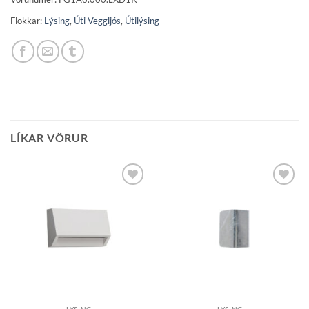
Flokkar:
Lýsing
,
Úti Veggljós
,
Útilýsing
LÍKAR VÖRUR
Bæta á
Bæta á
óskalista
óskalista
LÝSING
LÝSING