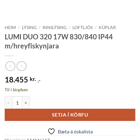
HEIM
/
LÝSING
/
INNILÝSING
/
LOFTLJÓS
/
KÚPLAR
LUMI DUO 320 17W 830/840 IP44
m/hreyfiskynjara
18.455
kr.
.-
Til í birgðum
LUMI DUO 320 17W 830/840 IP44 m/hreyfiskynjara quantity
SETJA Í KÖRFU
Bæta á óskalista