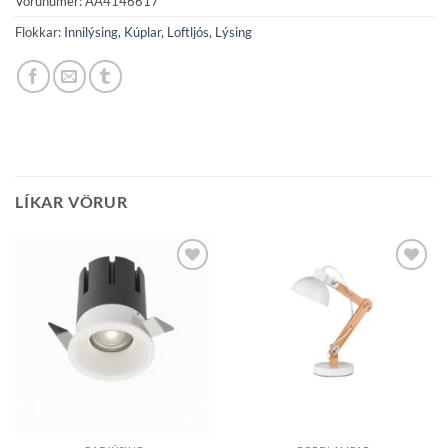
Vörunúmer:
AA4146617
Flokkar:
Innilýsing
,
Kúplar
,
Loftljós
,
Lýsing
LÍKAR VÖRUR
Bæta á
Bæta á
óskalista
óskalista