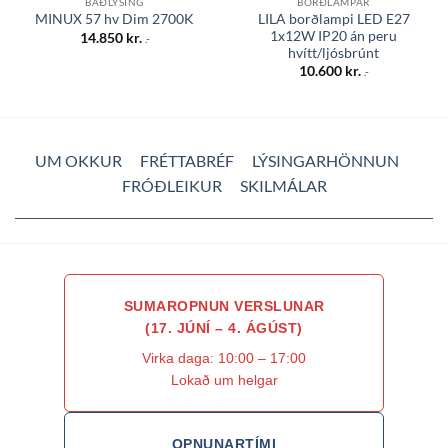
BAÐLÝSING
BORÐLAMPAR
LILA borðlampi LED E27
MINUX 57 hv Dim 2700K
1x12W IP20 án peru
14.850
kr.
.-
hvítt/ljósbrúnt
10.600
kr.
.-
UM OKKUR
FRÉTTABRÉF
LÝSINGARHÖNNUN
FRÓÐLEIKUR
SKILMÁLAR
SUMAROPNUN VERSLUNAR
(17. JÚNÍ – 4. ÁGÚST)
Virka daga: 10:00 – 17:00
Lokað um helgar
OPNUNARTÍMI